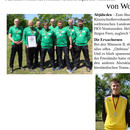
von Wo
Altjührden
- Zum Absc
Klootschießerverban
ostfriesischen Landes
FKV-Vorsitzenden Hel
Jürgen Frers, zugleich
Die Erwachsenen
Bei den Männern II, d
alles offen. „Ostfris
Und es blieb spannend
der Friesländer hatte
den anderen Alterskl
friesländischen Teams 