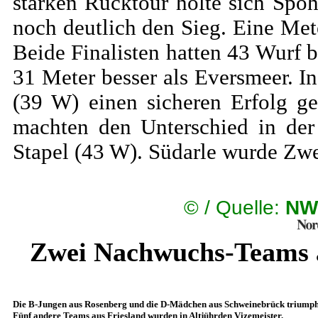
starken Rücktour holte sich Spo
noch deutlich den Sieg. Eine Met
Beide Finalisten hatten 43 Wurf 
31 Meter besser als Eversmeer. 
(39 W) einen sicheren Erfolg g
machten den Unterschied in der
Stapel (43 W). Südarle wurde Zwe
©
/ Quelle:
NW
Zwei Nachwuchs-Teams a
Die B-Jungen aus Rosenberg und die D-Mädchen aus Schweinebrück triumphi
Fünf andere Teams aus Friesland wurden in Altjührden Vizemeister.