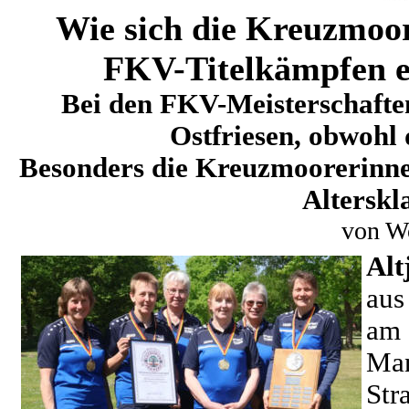
Wie sich die Kreuzmoor
FKV-Titelkämpfen e
Bei den FKV-Meisterschafte
Ostfriesen, obwohl
Besonders die Kreuzmoorerinnen
Alterskl
von W
Alt
aus
a
Ma
St