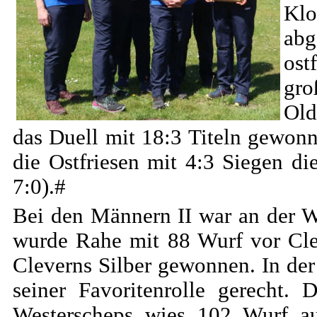
Klo
abg
ost
gr
Old
das Duell mit 18:3 Titeln gewonn
die Ostfriesen mit 4:3 Siegen d
7:0).#
Bei den Männern II war an der We
wurde Rahe mit 88 Wurf vor Cle
Cleverns Silber gewonnen. In der
seiner Favoritenrolle gerecht.
Westerscheps wies 102 Wurf a