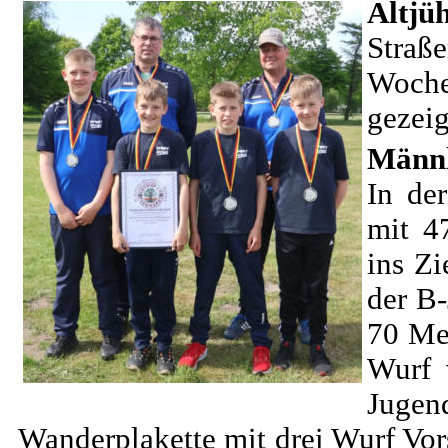
Altjü
Straß
Woche
gezeig
Männl
In de
mit 4
ins Zi
der B
70 Met
Wurf 
Juge
Wanderplakette mit drei Wurf Vo