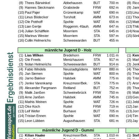
(8)
Thees Bärwinkel
Abbehausen
BUT
700 m
(8)
Ric
(9)
Hannes Sieckmann
Grabstede
FRW
692 m
(9)
Jan
(10)
Paul Pajer
Grünenkamp
WAT
690 m
(10)
Lin
(11)
Linus Bödecker
Torsholt
AMM
673 m
(11)
Tho
(12)
Ole Potthoff
Spohle
WAT
656 m
(12)
Matt
(13)
Lian Gertje
Roggenm.-Klauh.
AMM
647 m
(13)
Thi
(14)
Julian Schäfflein
Moorriem
STA
645 m
(14)
Noa
(15)
Marinus Wester
Moorriem
STA
597 m
(15)
Sön
(16)
Collin Helmerichs
Schweewarden
BUT
455 m
männliche Jugend D - Holz
(1)
Lias Wilken
Bredehorn
FRW
1.011 m
(1)
Ken
(2)
Ole Freels
Mentzhausen
STA
917 m
(2)
Marl
(3)
Nolan Helmerichs
Schweewarden
BUT
914 m
(3)
Jen
(4)
Fabio Windels
Neustadtgödens
WHV
880 m
(4)
The
(5)
Jan Siemen
Spohle
WAT
800 m
(5)
Tho
(6)
Jarno Bakker
Halsbek
AMM
775 m
(6)
Tris
(7)
Jenke Varenkamp
Kreuzmoor/Bek.
STA
775 m
(7)
Aro
(8)
Alexander Pargmann
Reitland
BUT
752 m
(8)
Tho
(9)
Malik Janßen
Schweinebrück
FRW
750 m
(9)
Mal
(10)
Arne Janßen
Halsbek
AMM
745 m
(10)
Ger
(11)
Mathis Meinen
Spohle
WAT
726 m
(11)
Jeld
(12)
Oke Koch
Ruttel
FRW
719 m
(12)
Jan 
(13)
Leif Wefer
Burhave
BUT
705 m
(13)
Jor
(14)
Tristan Ennen
Spohle
WAT
690 m
(14)
Tim
(15)
Leon Lübben
Augusthausen
STA
681 m
(15)
Jay 
männliche Jugend D - Gummi
(1)
Kilian Haake
Kreuzmoor/Bek.
STA
1.010 m
(1)
Ste