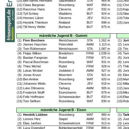
(10)
Ben harms Hermann
Salzendeich
STA
964 m
(10)
Jes
(11)
Claas Bargman
Rosenberg
WAT
958 m
(11)
Chr
(12)
Rassmus Hans
Cleverns
JEV
932 m
(12)
Kaj
(13)
Tyll Schiwy
Waddens
BUT
924 m
(13)
Sila
(14)
Hennes Lüken
Cleverns
JEV
913 m
(14)
Tob
(15)
Hendrik Thienken
Reitland
BUT
898 m
(15)
Jan
(16)
Till Henry Wefer
Burhave
BUT
875 m
männliche Jugend B - Gummi
(1)
Finn Borchers
Mentzhausen
STA
1.262 m
(1)
Jor
(2)
Jannes Haschen
Petersfeld
AMM
1.113 m
(2)
Len
(3)
Tom Rüthemann
Mentzhausen
STA
1.087 m
(3)
Tim
(4)
Finjas Wilken
Bredehorn
FRW
1.039 m
(4)
Tam
(5)
Bastian Fangman
Ruttel
FRW
971 m
(5)
Jori
(6)
Pascal Buschman
Rosenberg
WAT
931 m
(6)
Len
(6)
Thies Michel
Ruttel
FRW
928 m
(7)
Thil
(8)
Lukas Wrobel
Jeddeloh II
AMM
927 m
(8)
Jor
(9)
Jonas Kruse
Moorriem
STA
921 m
(9)
Eike
(10)
Ben Amlow
Rosenberg
WAT
920 m
(10)
Mart
(11)
Johannes Minits
Cleverns
JEV
918 m
(11)
Mili
(12)
Luke Oltmanns
Tarbarg
AMM
905 m
(12)
Jann
(13)
Frederick Wulff
Esenshamm
BUT
879 m
(13)
Mik
(14)
Felix Hoffmann
Schweewarden
BUT
833 m
(14)
Elia
(15)
Tom Siefken
Rosenberg
WAT
830 m
(15)
Rob
männliche Jugend B - Eisen
(1)
Hendrik Lübben
Rosenberg
WAT
980 m
(1)
Tar
(2)
Lennox Hinz
Stapel
AMM
922 m
(2)
Just
(3)
Elias Janßen
Schweinebrück
FRW
913 m
(3)
Len
(4)
Luca Ostendorf
Bohlenbergerfeld
FRW
899 m
(4)
Jer