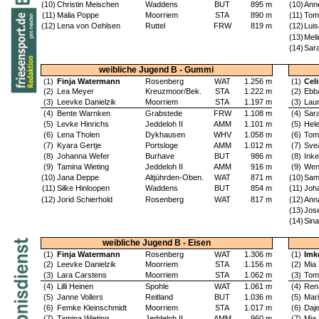
(10)
Christin Meischen
Waddens
BUT
895 m
(10)
Ann
(11)
Malia Poppe
Moorriem
STA
890 m
(11)
Tom
(12)
Lena von Oehlsen
Ruttel
FRW
819 m
(12)
Lui
(13)
Meli
(14)
Sara
weibliche Jugend B - Gummi
(1)
Finja Watermann
Rosenberg
WAT
1.256 m
(1)
Cel
(2)
Lea Meyer
Kreuzmoor/Bek.
STA
1.222 m
(2)
Ebb
(3)
Leevke Danielzik
Moorriem
STA
1.197 m
(3)
Laur
(4)
Bente Warnken
Grabstede
FRW
1.108 m
(4)
Sar
(5)
Levke Hinrichs
Jeddeloh II
AMM
1.101 m
(5)
Hel
(6)
Lena Tholen
Dykhausen
WHV
1.058 m
(6)
Tom
(7)
Kyara Gertje
Portsloge
AMM
1.012 m
(7)
Sve
(8)
Johanna Wefer
Burhave
BUT
986 m
(8)
Inke
(9)
Tamina Wieting
Jeddeloh II
AMM
916 m
(9)
Wen
(10)
Jana Deppe
Altjührden-Oben.
WAT
871 m
(10)
Sam
(11)
Silke Hinloopen
Waddens
BUT
854 m
(11)
Joh
(12)
Jorid Schierhold
Rosenberg
WAT
817 m
(12)
Ann
(13)
Jos
(14)
Sin
weibliche Jugend B - Eisen
(1)
Finja Watermann
Rosenberg
WAT
1.306 m
(1)
Imk
(2)
Leevke Danielzik
Moorriem
STA
1.156 m
(2)
Mia
(3)
Lara Carstens
Moorriem
STA
1.062 m
(3)
Tom
(4)
Lilli Heinen
Spohle
WAT
1.061 m
(4)
Rena
(5)
Janne Vollers
Reitland
BUT
1.036 m
(5)
Mari
(6)
Femke Kleinschmidt
Moorriem
STA
1.017 m
(6)
Daj
(7)
Tamina Wieting
Jeddeloh II
AMM
960 m
(7)
Mia