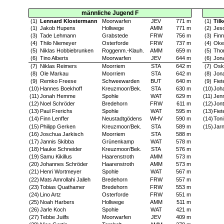
männliche Jugend F
(1)
Lennard Klostermann
Moorwarfen
JEV
771 m
(1)
Til
(1)
Jakob Hupens
Hollwege
AMM
771 m
(2)
Jes
(3)
Tade Lehmann
Grabstede
FRW
756 m
(3)
Finn
(4)
Thilo Niemeyer
Osterforde
FRW
737 m
(4)
Oke
(5)
Niklas Hobbiebrunken
Roggenm.-Klauh.
AMM
659 m
(5)
Tho
(6)
Tino Alberts
Moorwarfen
JEV
644 m
(6)
Jon
(7)
Niklas Reimers
Moorriem
STA
642 m
(7)
Osk
(8)
Ole Markau
Moorriem
STA
642 m
(8)
Jon
(9)
Remko Freese
Schweewarden
BUT
640 m
(9)
Fiet
(10)
Hannes Boekhoff
Kreuzmoor/Bek.
STA
630 m
(10)
Joh
(11)
Jonah Hemme
Spohle
WAT
629 m
(11)
Jen
(12)
Noel Schröder
Bredehorn
FRW
611 m
(12)
Jon
(13)
Paul Frerichs
Spohle
WAT
595 m
(13)
Fie
(14)
Finn Lenffer
Neustadtgödens
WHV
590 m
(14)
Toni
(15)
Philipp Gerken
Kreuzmoor/Bek.
STA
589 m
(15)
Jarn
(16)
Joschua Jarkisch
Moorriem
STA
588 m
(17)
Jannis Skibba
Grünenkamp
WAT
578 m
(18)
Hauke Schneider
Kreuzmoor/Bek.
STA
576 m
(19)
Samu Kikillus
Haarenstroth
AMM
573 m
(20)
Johannes Schröder
Haarenstroth
AMM
573 m
(21)
Henri Wortmeyer
Spohle
WAT
567 m
(22)
Mats Amrollahi Jalleh
Bredehorn
FRW
557 m
(23)
Tobias Quathamer
Bredehorn
FRW
553 m
(24)
Lino Artz
Osterforde
FRW
551 m
(25)
Noah Harbers
Hollwege
AMM
511 m
(26)
Jarle Koch
Spohle
WAT
421 m
(27)
Tebbe Juilfs
Moorwarfen
JEV
409 m