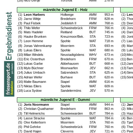
(28)
Nico Gertje
Torsholt
AMM
278 m
männliche Jugend E - Holz
(1)
Leon Harbers
Hollwege
AMM
953 m
(1)
Len
(2)
Jarno Wittje
Bredehorn
FRW
828 m
(2)
Tho
(3)
Paul Fisbek
Jeddeloh II
AMM
768 m
(3)
Dee
(4)
Thilo Wefer
Schweinebrück
FRW
766 m
(4)
Jona
(5)
Mats Hadeler
Reitland
BUT
745 m
(4)
Dari
(6)
Hauke Brunken
Kreuzmoor/Bek.
STA
723 m
(6)
Jon
(7)
Leon Hemme
Spohle
WAT
718 m
(7)
Lias
(8)
Jonas Vahrenkamp
Moorriem
STA
693 m
(8)
Mar
(8)
Lukas Eilers
Spohle
WAT
680 m
(9)
Luk
(10)
Milan Windels
Neustadtgödens
WHV
673 m
(10)
Mirc
(11)
Eric Osterthun
Bredehorn
FRW
670 m
(11)
Ben
(12)
Lukas Garbe
Abbehausen
BUT
668 m
(12)
Jann
(13)
Mylo Büchner
Moorwarfen
JEV
662 m
(13)
Tam
(14)
Julius Umbach
Salzendeich
STA
625 m
(14)
Sim
(15)
Adrian Wefer
Burhave
BUT
620 m
(15)
Sön
(16)
Malte Baumann
Stapel
AMM
616 m
(17)
Niklas Eilers
Spohle
WAT
609 m
(18)
Luca Sydow
Sandelermöns
JEV
570 m
männliche Jugend E - Gummi
(1)
Joris Noormann
Stapel
AMM
944 m
(1)
Jar
(2)
Christian Quathamer
Bredehorn
FRW
863 m
(2)
Mik
(3)
Till Helmerichs
Schweewarden
BUT
784 m
(3)
Hau
(4)
Lasse Stracke
Spohle
WAT
784 m
(4)
Ben
(5)
Oke Kelterborn
Moorriem
STA
760 m
(5)
Tja
(6)
Phil Gehrke
Schweinebrück
FRW
760 m
(6)
The
(7)
David Hajen
Cleverns
JEV
721 m
(7)
Pee