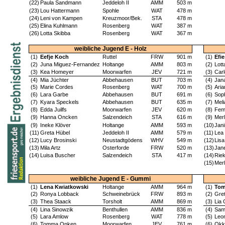
(22)
Paula Sandmann
Jeddeloh II
AMM
503 m
(23)
Lou Hattermann
Spohle
WAT
478 m
(24)
Leni von Kampen
Kreuzmoor/Bek.
STA
478 m
(25)
Elina Kuhlmann
Rosenberg
WAT
387 m
(26)
Lotta Skibba
Rosenberg
WAT
367 m
weibliche Jugend E - Holz
(1)
Eefje Koch
Ruttel
FRW
901 m
(1)
Efi
(2)
Juna Miguez-Fernandez
Holtange
AMM
803 m
(2)
Lott
(3)
Kea Homeyer
Moorwarfen
JEV
721 m
(3)
Carl
(4)
Mia Jüchter
Abbehausen
BUT
703 m
(4)
Jan
(5)
Marie Cordes
Rosenberg
WAT
700 m
(5)
Ari
(6)
Lara Garbe
Abbehausen
BUT
691 m
(6)
Sop
(7)
Kyara Speckels
Abbehausen
BUT
635 m
(7)
Meli
(8)
Edda Juilfs
Moorwarfen
JEV
620 m
(8)
Fem
(9)
Hanna Oncken
Salzendeich
STA
616 m
(9)
Merl
(9)
Ineke Klöver
Holtange
AMM
593 m
(10)
Jani
(11)
Greta Hübel
Jeddeloh II
AMM
579 m
(11)
Lea
(12)
Lucy Brosinski
Neustadtgödens
WHV
549 m
(12)
Lisa
(13)
Mila Artz
Osterforde
FRW
520 m
(13)
Jane
(14)
Luisa Buscher
Salzendeich
STA
417 m
(14)
Rie
(15)
Mer
weibliche Jugend E - Gummi
(1)
Lena Kwiatkowski
Holtange
AMM
964 m
(1)
Tom
(2)
Ronya Lobback
Schweinebrück
FRW
893 m
(2)
Gre
(3)
Thea Staack
Torsholt
AMM
869 m
(3)
Lia
(4)
Lina Sinowzik
Benthullen
AMM
836 m
(4)
Sam
(5)
Lara Amlow
Rosenberg
WAT
778 m
(5)
Leo
(6)
Tomma Onken
Moorwarfen
JEV
761 m
(6)
Okk