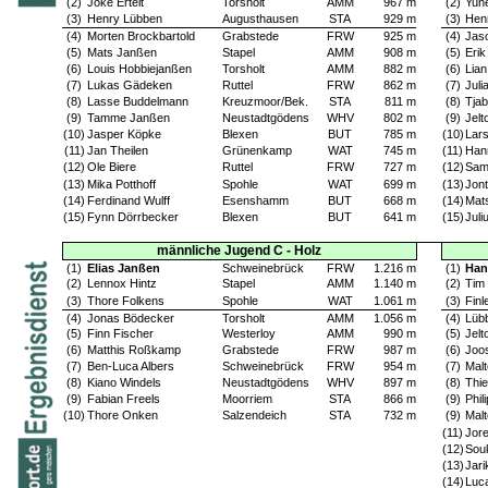
(2)
Joke Ertelt
Torsholt
AMM
967 m
(2)
Yun
(3)
Henry Lübben
Augusthausen
STA
929 m
(3)
Hen
(4)
Morten Brockbartold
Grabstede
FRW
925 m
(4)
Jas
(5)
Mats Janßen
Stapel
AMM
908 m
(5)
Erik 
(6)
Louis Hobbiejanßen
Torsholt
AMM
882 m
(6)
Lian
(7)
Lukas Gädeken
Ruttel
FRW
862 m
(7)
Juli
(8)
Lasse Buddelmann
Kreuzmoor/Bek.
STA
811 m
(8)
Tjab
(9)
Tamme Janßen
Neustadtgödens
WHV
802 m
(9)
Jelt
(10)
Jasper Köpke
Blexen
BUT
785 m
(10)
Lar
(11)
Jan Theilen
Grünenkamp
WAT
745 m
(11)
Han
(12)
Ole Biere
Ruttel
FRW
727 m
(12)
Sam
(13)
Mika Potthoff
Spohle
WAT
699 m
(13)
Jont
(14)
Ferdinand Wulff
Esenshamm
BUT
668 m
(14)
Mat
(15)
Fynn Dörrbecker
Blexen
BUT
641 m
(15)
Juli
männliche Jugend C - Holz
(1)
Elias Janßen
Schweinebrück
FRW
1.216 m
(1)
Han
(2)
Lennox Hintz
Stapel
AMM
1.140 m
(2)
Tim
(3)
Thore Folkens
Spohle
WAT
1.061 m
(3)
Fin
(4)
Jonas Bödecker
Torsholt
AMM
1.056 m
(4)
Lüb
(5)
Finn Fischer
Westerloy
AMM
990 m
(5)
Jelt
(6)
Matthis Roßkamp
Grabstede
FRW
987 m
(6)
Joo
(7)
Ben-Luca Albers
Schweinebrück
FRW
954 m
(7)
Malt
(8)
Kiano Windels
Neustadtgödens
WHV
897 m
(8)
Thie
(9)
Fabian Freels
Moorriem
STA
866 m
(9)
Phil
(10)
Thore Onken
Salzendeich
STA
732 m
(9)
Mal
(11)
Jor
(12)
Sou
(13)
Jari
(14)
Luc