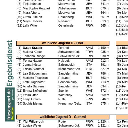
(7)
Finja Künken
Moorwarfen
JEV
741 m
(7)
Joha
(8)
Mia Sophie Requart
Abbehausen
BUT
670 m
(8)
Jan
(9)
Mara Alberts
Moorwarfen
JEV
664 m
(9)
Nie
(10)
Greta Lühken
Rosenberg
WAT
651 m
(10)
Mair
(11)
Maya Hadeler
Reitland
BUT
613 m
(11)
Tom
(12)
Laila Witte
Osterforde
FRW
565 m
(12)
Joh
(13)
Meli
(14)
Neel
weibliche Jugend D - Holz
(1)
Daaje Staack
Torsholt
AMM
1.150 m
(1)
Ida
(2)
Malena Küper
Schweinebrück
FRW
935 m
(2)
Kea
(3)
Johanna Runge
Schweinebrück
FRW
930 m
(3)
Lari
(4)
Fenna Nappe
Halsbek
AMM
912 m
(4)
Lea
(5)
Jenna Köster
Salzendeich
STA
891 m
(5)
Jan
(6)
Frieda Stahmer
Kreuzmoor/Bek.
STA
827 m
(6)
Mia
(7)
Lea Brüggemann
Sandelermöns
JEV
786 m
(7)
Mari
(8)
Marieke Thienken
Reitland
BUT
763 m
(8)
Amk
(9)
Lotte Jagdhofer
Grünenkamp
WAT
713 m
(9)
Mil
(10)
Amelia Bährens
Sandelermöns
JEV
694 m
(10)
Fem
(11)
Emma Siefjediers
Spohle
WAT
672 m
(11)
Jett
(12)
Emilia Ufen
Westerloy
AMM
669 m
(12)
Sin
(13)
Lenja Onken
Ruttel
FRW
646 m
(13)
Eli
(14)
Sophie Idema
Kreuzmoor/Bek.
STA
575 m
(14)
Rie
(15)
Jule
weibliche Jugend D - Gummi
(1)
Ylvi Wilgeroth
Ruttel
FRW
1.220 m
(1)
Fen
(2)
Louisa Wefer
Schweinebrück
FRW
1.121 m
(2)
Jen