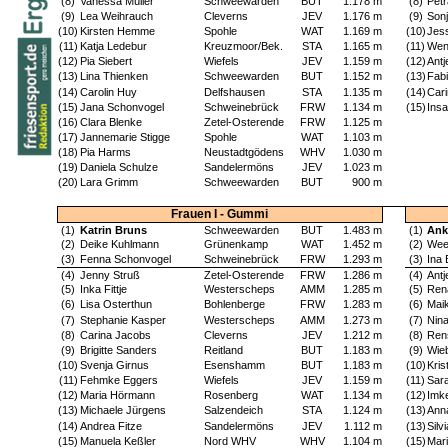
(8)
Vanessa Müller
Schweewarden
BUT
1.178 m
(8)
Pet
(9)
Lea Weihrauch
Cleverns
JEV
1.176 m
(9)
Son
(10)
Kirsten Hemme
Spohle
WAT
1.169 m
(10)
Jes
(11)
Katja Ledebur
Kreuzmoor/Bek.
STA
1.165 m
(11)
Wen
(12)
Pia Siebert
Wiefels
JEV
1.159 m
(12)
Antj
(13)
Lina Thienken
Schweewarden
BUT
1.152 m
(13)
Fab
(14)
Carolin Huy
Delfshausen
STA
1.135 m
(14)
Car
(15)
Jana Schonvogel
Schweinebrück
FRW
1.134 m
(15)
Ins
(16)
Clara Blenke
Zetel-Osterende
FRW
1.125 m
(17)
Jannemarie Stigge
Spohle
WAT
1.103 m
(18)
Pia Harms
Neustadtgödens
WHV
1.030 m
(19)
Daniela Schulze
Sandelermöns
JEV
1.023 m
(20)
Lara Grimm
Schweewarden
BUT
900 m
Frauen I - Gummi
(1)
Katrin Bruns
Schweewarden
BUT
1.483 m
(1)
Ank
(2)
Deike Kuhlmann
Grünenkamp
WAT
1.452 m
(2)
Wee
(3)
Fenna Schonvogel
Schweinebrück
FRW
1.293 m
(3)
Ina
(4)
Jenny Struß
Zetel-Osterende
FRW
1.286 m
(4)
Ant
(5)
Inka Fittje
Westerscheps
AMM
1.285 m
(5)
Ren
(6)
Lisa Osterthun
Bohlenberge
FRW
1.283 m
(6)
Mai
(7)
Stephanie Kasper
Westerscheps
AMM
1.273 m
(7)
Nin
(8)
Carina Jacobs
Cleverns
JEV
1.212 m
(8)
Ren
(9)
Brigitte Sanders
Reitland
BUT
1.183 m
(9)
Wie
(10)
Svenja Girnus
Esenshamm
BUT
1.183 m
(10)
Kris
(11)
Fehmke Eggers
Wiefels
JEV
1.159 m
(11)
Sara
(12)
Maria Hörmann
Rosenberg
WAT
1.134 m
(12)
Imk
(13)
Michaele Jürgens
Salzendeich
STA
1.124 m
(13)
Ann
(14)
Andrea Fitze
Sandelermöns
JEV
1.112 m
(13)
Silv
(15)
Manuela Keßler
Nord WHV
WHV
1.104 m
(15)
Mari