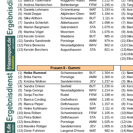
(2)
Bianca Töbermann
Roggenm.-Klauh.
AMM
1.212 m
(2)
Tanj
(3)
Andrea Nienkirchen
Bohlenberge
FRW
1.195 m
(3)
Tanj
(4)
Daniela Lehmann
Grünenkamp
WAT
1.193 m
(4)
Astr
(5)
Heidi Deppe
Altjührden-Oben.
WAT
1.184 m
(5)
Ang
(6)
Silke Ahlhorn
Schweewarden
BUT
1.111 m
(6)
Mei
(7)
Sandra Schierloh
Abbehausen
BUT
1.098 m
(7)
Mar
(8)
Marion Bargmann
Salzendeich
STA
1.079 m
(8)
Bia
(9)
Martina Vögel
Moorriem
STA
1.076 m
(9)
Anit
(10)
Kerstin Grimm
Waddens
BUT
985 m
(10)
Silk
(11)
Sandra Sandstede
Portsloge
AMM
979 m
(11)
Elke
(12)
Petra Benecke
Neustadtgödens
WHV
902 m
(12)
Clau
(13)
Kerstin Borchers
Augusthausen
STA
821 m
(13)
Man
(14)
Ulri
(15)
Elke
Frauen II - Gummi
(1)
Heike Rummel
Schweewarden
BUT
1.304 m
(1)
Son
(2)
Britta Harms
Portsloge
AMM
1.300 m
(2)
Mar
(3)
Kristina Wolken
Sandelermöns
JEV
1.237 m
(3)
Illk
(4)
Sandra Onken
Seefeld
BUT
1.230 m
(4)
Kers
(5)
Tanja Georgs
Neustadtgödens
WHV
1.214 m
(5)
Ank
(6)
Sonja Fischer
Ruttel
FRW
1.198 m
(6)
Ilon
(7)
Bianca Cording
Gießelhorst
AMM
1.195 m
(7)
Anj
(8)
Bianca Pieper
Delfshausen
STA
1.157 m
(8)
Fra
(9)
Heike Kuhlmann
Grünenkamp
WAT
1.111 m
(9)
Hei
(10)
Ilona Röben
Schweinebrück
FRW
1.105 m
(10)
Mari
(11)
Petra Bolten
Delfshausen
STA
1.101 m
(11)
And
(12)
Ilona Ahlers
Portsloge
AMM
1.025 m
(12)
Ute
(13)
Mareike Röttger
Sandelermöns
JEV
1.005 m
(13)
Silk
(13)
Dörte Fuhrken
Langend-D'moor
WAT
982 m
(14)
Mar