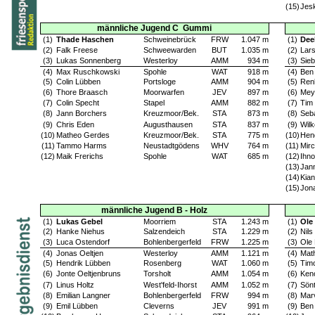
(15)
Jes
männliche Jugend C
Gummi
(1)
Thade Haschen
Schweinebrück
FRW
1.047 m
(1)
Dee
(2)
Falk Freese
Schweewarden
BUT
1.035 m
(2)
Lar
(3)
Lukas Sonnenberg
Westerloy
AMM
934 m
(3)
Sie
(4)
Max Ruschkowski
Spohle
WAT
918 m
(4)
Ben
(5)
Colin Lübben
Portsloge
AMM
904 m
(5)
Ren
(6)
Thore Braasch
Moorwarfen
JEV
897 m
(6)
Mey
(7)
Colin Specht
Stapel
AMM
882 m
(7)
Tim
(8)
Jann Borchers
Kreuzmoor/Bek.
STA
873 m
(8)
Seba
(9)
Chris Eden
Augusthausen
STA
837 m
(9)
Wilk
(10)
Matheo Gerdes
Kreuzmoor/Bek.
STA
775 m
(10)
Hend
(11)
Tammo Harms
Neustadtgödens
WHV
764 m
(11)
Mirc
(12)
Maik Frerichs
Spohle
WAT
685 m
(12)
Ihno
(13)
Jan
(14)
Kian
(15)
Jon
männliche Jugend B - Holz
(1)
Lukas Gebel
Moorriem
STA
1.243 m
(1)
Ole
(2)
Hanke Niehus
Salzendeich
STA
1.229 m
(2)
Nils
(3)
Luca Ostendorf
Bohlenbergerfeld
FRW
1.225 m
(3)
Ole
(4)
Jonas Oeltjen
Westerloy
AMM
1.121 m
(4)
Math
(5)
Hendrik Lübben
Rosenberg
WAT
1.060 m
(5)
Tim
(6)
Jonte Oeltjenbruns
Torsholt
AMM
1.054 m
(6)
Ken
(7)
Linus Holtz
West'feld-Ihorst
AMM
1.052 m
(7)
Sön
(8)
Emilian Langner
Bohlenbergerfeld
FRW
994 m
(8)
Mar
(9)
Emil Lübben
Cleverns
JEV
991 m
(9)
Ben 