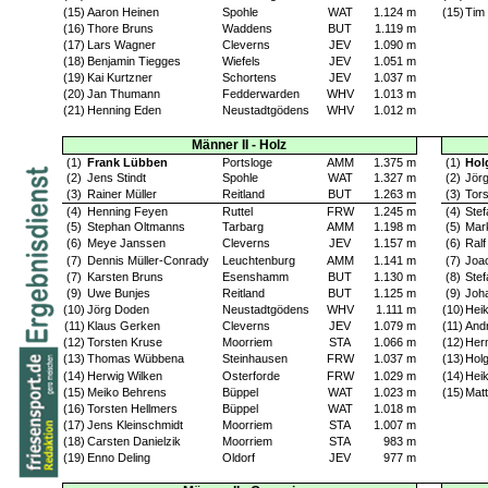
(15)
Aaron Heinen
Spohle
WAT
1.124 m
(15)
Tim
(16)
Thore Bruns
Waddens
BUT
1.119 m
(17)
Lars Wagner
Cleverns
JEV
1.090 m
(18)
Benjamin Tiegges
Wiefels
JEV
1.051 m
(19)
Kai Kurtzner
Schortens
JEV
1.037 m
(20)
Jan Thumann
Fedderwarden
WHV
1.013 m
(21)
Henning Eden
Neustadtgödens
WHV
1.012 m
Männer II - Holz
(1)
Frank Lübben
Portsloge
AMM
1.375 m
(1)
Hol
(2)
Jens Stindt
Spohle
WAT
1.327 m
(2)
Jörg
(3)
Rainer Müller
Reitland
BUT
1.263 m
(3)
Tors
(4)
Henning Feyen
Ruttel
FRW
1.245 m
(4)
Ste
(5)
Stephan Oltmanns
Tarbarg
AMM
1.198 m
(5)
Mar
(6)
Meye Janssen
Cleverns
JEV
1.157 m
(6)
Ralf
(7)
Dennis Müller-Conrady
Leuchtenburg
AMM
1.141 m
(7)
Joac
(7)
Karsten Bruns
Esenshamm
BUT
1.130 m
(8)
Ste
(9)
Uwe Bunjes
Reitland
BUT
1.125 m
(9)
Joh
(10)
Jörg Doden
Neustadtgödens
WHV
1.111 m
(10)
Hei
(11)
Klaus Gerken
Cleverns
JEV
1.079 m
(11)
And
(12)
Torsten Kruse
Moorriem
STA
1.066 m
(12)
Her
(13)
Thomas Wübbena
Steinhausen
FRW
1.037 m
(13)
Hol
(14)
Herwig Wilken
Osterforde
FRW
1.029 m
(14)
Hei
(15)
Meiko Behrens
Büppel
WAT
1.023 m
(15)
Mat
(16)
Torsten Hellmers
Büppel
WAT
1.018 m
(17)
Jens Kleinschmidt
Moorriem
STA
1.007 m
(18)
Carsten Danielzik
Moorriem
STA
983 m
(19)
Enno Deling
Oldorf
JEV
977 m