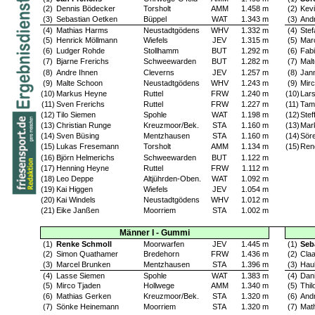
(2)
Dennis Bödecker
Torsholt
AMM
1.458 m
(2)
Kev
(3)
Sebastian Oetken
Büppel
WAT
1.343 m
(3)
Andr
(4)
Mathias Harms
Neustadtgödens
WHV
1.332 m
(4)
Stef
(5)
Henrick Möllmann
Wiefels
JEV
1.315 m
(5)
Mar
(6)
Ludger Rohde
Stollhamm
BUT
1.292 m
(6)
Fab
(7)
Bjarne Frerichs
Schweewarden
BUT
1.282 m
(7)
Mal
(8)
Andre Ihnen
Cleverns
JEV
1.257 m
(8)
Jan
(9)
Malte Schoon
Neustadtgödens
WHV
1.243 m
(9)
Mir
(10)
Markus Heyne
Ruttel
FRW
1.240 m
(10)
Lar
(11)
Sven Frerichs
Ruttel
FRW
1.227 m
(11)
Tam
(12)
Tilo Siemen
Spohle
WAT
1.198 m
(12)
Ste
(13)
Christian Runge
Kreuzmoor/Bek.
STA
1.160 m
(13)
Mar
(14)
Sven Büsing
Mentzhausen
STA
1.160 m
(14)
Sör
(15)
Lukas Fresemann
Torsholt
AMM
1.134 m
(15)
Ren
(16)
Björn Helmerichs
Schweewarden
BUT
1.122 m
(17)
Henning Heyne
Ruttel
FRW
1.112 m
(18)
Leo Deppe
Altjührden-Oben.
WAT
1.092 m
(19)
Kai Higgen
Wiefels
JEV
1.054 m
(20)
Kai Windels
Neustadtgödens
WHV
1.012 m
(21)
Eike Janßen
Moorriem
STA
1.002 m
Männer I - Gummi
(1)
Renke Schmoll
Moorwarfen
JEV
1.445 m
(1)
Seb
(2)
Simon Quathamer
Bredehorn
FRW
1.436 m
(2)
Cla
(3)
Marcel Brunken
Mentzhausen
STA
1.396 m
(3)
Hau
(4)
Lasse Siemen
Spohle
WAT
1.383 m
(4)
Dani
(5)
Mirco Tjaden
Hollwege
AMM
1.340 m
(5)
Thil
(6)
Mathias Gerken
Kreuzmoor/Bek.
STA
1.320 m
(6)
And
(7)
Sönke Heinemann
Moorriem
STA
1.320 m
(7)
Mat