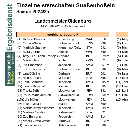
Einzelmeisterschaften Straßenboßeln
Saison 2024/25
Landesmeister Oldenburg
14.-15.06.2025 - KV Ammerland
weibliche Jugend F
(1)
Helena Cordes
Rosenberg
WAT
816 m
(1)
Mar
(2)
Greta Wilken
Schweinebrück
FRW
796 m
(2)
Lea
(3)
Mathilda Stahmer
Kreuzmoor/Bek.
STA
691 m
(3)
Mara
(4)
Mara Gerdes
Spohle
WAT
690 m
(4)
Nen
(4)
Amy-Lee Lacha Fradejas
Reitland
BUT
679 m
(5)
Lisa
(6)
Marie Eilers
Ruttel
FRW
671 m
(6)
Jul
(7)
Pia Frahmann
Jeddeloh II
AMM
657 m
(7)
Lina
(8)
Jule Helmerichs
Schweewarden
BUT
606 m
(8)
Mir
(9)
Lina Bühring
Burhave
BUT
601 m
(9)
Lau
(10)
Mette Röben
Moorriem
STA
595 m
(10)
Men
(10)
Lena Schröder
Jeddeloh II
AMM
585 m
(11)
Joh
(12)
Leni Dollerschell
Reitland
BUT
585 m
(12)
Lin
(13)
Theda Juilfs
Moorwarfen
JEV
581 m
(13)
Leni
(14)
Paula-Marie Janßen
Schweinebrück
FRW
569 m
(14)
Lin
(15)
Julia Müller
Moorwarfen
JEV
551 m
(15)
Alen
(16)
Tessa Mittag
Stapel
AMM
550 m
(17)
Martha Kreyenschmidt
Jeddeloh II
AMM
539 m
(18)
Marleen Cordes
Salzendeich
STA
521 m
(19)
Zoe Behrens
Jeddeloh II
AMM
514 m
(20)
Amelie Grete Wefer
Burhave
BUT
512 m
(21)
Lianna Rohde
Abbehausen
BUT
506 m