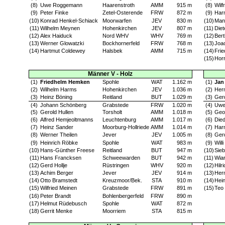
(8)
Uwe Roggemann
Haarenstroth
AMM
915 m
(8)
Wilf
(9)
Peter Finke
Zetel-Osterende
FRW
872 m
(9)
Har
(10)
Konrad Henkel-Schiack
Moorwarfen
JEV
830 m
(10)
Man
(11)
Wilhelm Meynen
Hohenkirchen
JEV
807 m
(11)
Diet
(12)
Alex Haiduck
Nord WHV
WHV
769 m
(12)
Bert
(13)
Werner Glowatzki
Bockhornerfeld
FRW
768 m
(13)
Joa
(14)
Hartmut Coldewey
Halsbek
AMM
715 m
(14)
Frie
(15)
Horr
Männer V - Holz
(1)
Friedhelm Hemken
Spohle
WAT
1.162 m
(1)
Jan
(2)
Wilhelm Harms
Hohenkirchen
JEV
1.036 m
(2)
Her
(3)
Heinz Böning
Reitland
BUT
1.029 m
(3)
Ger
(4)
Johann Schönberg
Grabstede
FRW
1.020 m
(4)
Uwe
(5)
Gerold Hullen
Torsholt
AMM
1.018 m
(5)
Geo
(6)
Alfred Hemjeoltmanns
Leuchtenburg
AMM
1.017 m
(6)
Died
(7)
Heinz Sander
Moorburg-Hollriede
AMM
1.014 m
(7)
Har
(8)
Werner Theilen
Jever
JEV
1.005 m
(8)
Gerd
(9)
Heinrich Röbke
Spohle
WAT
983 m
(9)
Will
(10)
Hans-Günther Freese
Reitland
BUT
947 m
(10)
Sie
(11)
Hans Francksen
Schweewarden
BUT
942 m
(11)
Wia
(12)
Gerd Hollje
Rüstringen
WHV
920 m
(12)
Hilr
(13)
Achim Berger
Jever
JEV
914 m
(13)
Her
(14)
Otto Bramstedt
Kreuzmoor/Bek.
STA
910 m
(14)
Hei
(15)
Wilfried Meinen
Grabstede
FRW
891 m
(15)
Teo
(16)
Peter Brandt
Bohlenbergerfeld
FRW
890 m
(17)
Helmut Rüdebusch
Spohle
WAT
872 m
(18)
Gerrit Menke
Moorriem
STA
815 m