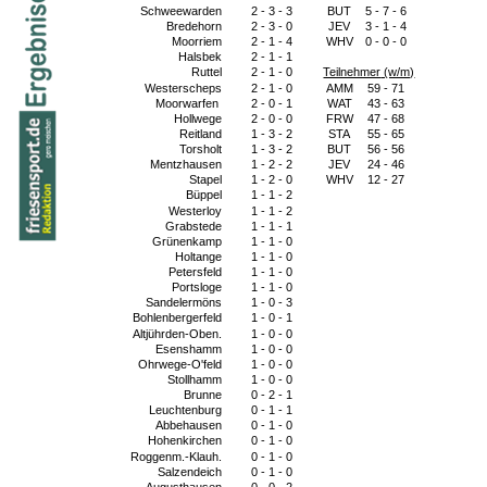
Schweewarden
2 - 3 - 3
BUT
5 - 7 - 6
Bredehorn
2 - 3 - 0
JEV
3 - 1 - 4
Moorriem
2 - 1 - 4
WHV
0 - 0 - 0
Halsbek
2 - 1 - 1
Ruttel
2 - 1 - 0
Teilnehmer
(w/m)
Westerscheps
2 - 1 - 0
AMM
59 - 71
Moorwarfen
2 - 0 - 1
WAT
43 - 63
Hollwege
2 - 0 - 0
FRW
47 - 68
Reitland
1 - 3 - 2
STA
55 - 65
Torsholt
1 - 3 - 2
BUT
56 - 56
Mentzhausen
1 - 2 - 2
JEV
24 - 46
Stapel
1 - 2 - 0
WHV
12 - 27
Büppel
1 - 1 - 2
Westerloy
1 - 1 - 2
Grabstede
1 - 1 - 1
Grünenkamp
1 - 1 - 0
Holtange
1 - 1 - 0
Petersfeld
1 - 1 - 0
Portsloge
1 - 1 - 0
Sandelermöns
1 - 0 - 3
Bohlenbergerfeld
1 - 0 - 1
Altjührden-Oben.
1 - 0 - 0
Esenshamm
1 - 0 - 0
Ohrwege-O'feld
1 - 0 - 0
Stollhamm
1 - 0 - 0
Brunne
0 - 2 - 1
Leuchtenburg
0 - 1 - 1
Abbehausen
0 - 1 - 0
Hohenkirchen
0 - 1 - 0
Roggenm.-Klauh.
0 - 1 - 0
Salzendeich
0 - 1 - 0