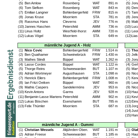
(5)
Ben Amlow
Rosenberg
WAT
891 m
(5)
Jon
(6)
Tom Siefken
Rosenberg
WAT
843 m
(6)
Denn
(7)
Emilian Langner
Bohlenbergerfeld
FRW
815 m
(7)
Tam
(8)
Jonas Kruse
Moorriem
STA
781 m
(8)
Jen
(9)
Rassmus Hans
Cleverns
JEV
776 m
(9)
Mal
(10)
Jannes Haschen
Petersfeld
AMM
736 m
(10)
Luc
(11)
Linus Holtz
West'feld-Ihorst
AMM
720 m
(11)
Leo
(12)
Lukas Vögel
Moorriem
STA
649 m
(12)
Lias
männliche Jugend A - Holz
(1)
Nico Covic
Bohlenbergerfeld
FRW
1.514 m
(1)
Tho
(2)
Ben Quathamer
Schweinebrück
FRW
1.430 m
(2)
Jel
(3)
Mathes Stindt
Büppel
WAT
1.262 m
(3)
Jona
(4)
Lasse Cordes
Büppel
WAT
1.122 m
(4)
Ger
(5)
Thorge Reins
Schweewarden
BUT
1.107 m
(5)
Mar
(6)
Adrian Wortmeyer
Augusthausen
STA
1.098 m
(6)
Nic
(7)
Henrick Eilers
Bohlenbergerfeld
FRW
1.008 m
(7)
Ken
(8)
Ian Fritzi Oetken
Büppel
WAT
960 m
(8)
Leo
(9)
Mathis Caspers
Sandelermöns
JEV
953 m
(9)
Nic
(10)
Kevin Antons
Garms
JEV
928 m
(10)
Hauk
(11)
Benjamin-Lasse Martens
Petersfeld
AMM
902 m
(11)
Kev
(12)
Lukas Böschen
Esenshamm
BUT
785 m
(12)
Eim
(13)
Felix Thümler
Moorriem
STA
687 m
(13)
Jor
(14)
Just
(15)
Han
männliche Jugend A - Gummi
(1)
Christian Wessels
Altjührden-Oben.
WAT
1.191 m
(1)
Ola
(2)
Adrian Freese
Schweewarden
BUT
1.185 m
(2)
Hauk