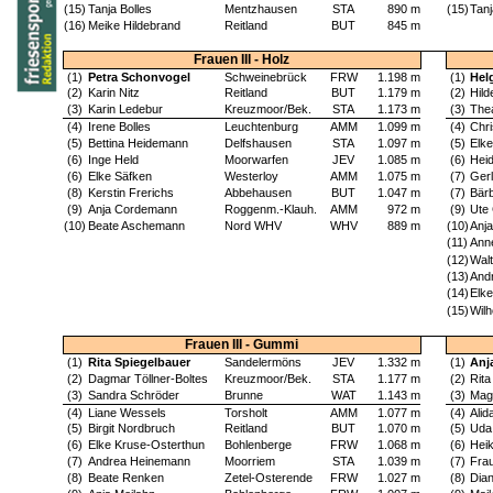
(15)
Tanja Bolles
Mentzhausen
STA
890 m
(15)
Tan
(16)
Meike Hildebrand
Reitland
BUT
845 m
Frauen III - Holz
(1)
Petra Schonvogel
Schweinebrück
FRW
1.198 m
(1)
Hel
(2)
Karin Nitz
Reitland
BUT
1.179 m
(2)
Hild
(3)
Karin Ledebur
Kreuzmoor/Bek.
STA
1.173 m
(3)
The
(4)
Irene Bolles
Leuchtenburg
AMM
1.099 m
(4)
Chr
(5)
Bettina Heidemann
Delfshausen
STA
1.097 m
(5)
Elke
(6)
Inge Held
Moorwarfen
JEV
1.085 m
(6)
Heid
(6)
Elke Säfken
Westerloy
AMM
1.075 m
(7)
Gerl
(8)
Kerstin Frerichs
Abbehausen
BUT
1.047 m
(7)
Bärb
(9)
Anja Cordemann
Roggenm.-Klauh.
AMM
972 m
(9)
Ute
(10)
Beate Aschemann
Nord WHV
WHV
889 m
(10)
Anj
(11)
Ann
(12)
Wal
(13)
Andr
(14)
Elk
(15)
Wil
Frauen III - Gummi
(1)
Rita Spiegelbauer
Sandelermöns
JEV
1.332 m
(1)
Anj
(2)
Dagmar Töllner-Boltes
Kreuzmoor/Bek.
STA
1.177 m
(2)
Rit
(3)
Sandra Schröder
Brunne
WAT
1.143 m
(3)
Mag
(4)
Liane Wessels
Torsholt
AMM
1.077 m
(4)
Ali
(5)
Birgit Nordbruch
Reitland
BUT
1.070 m
(5)
Uda
(6)
Elke Kruse-Osterthun
Bohlenberge
FRW
1.068 m
(6)
Hei
(7)
Andrea Heinemann
Moorriem
STA
1.039 m
(7)
Frau
(8)
Beate Renken
Zetel-Osterende
FRW
1.027 m
(8)
Dian