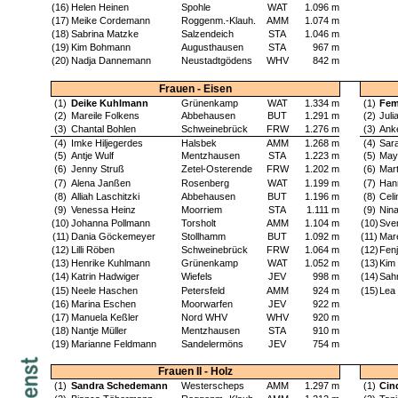
(16)
Helen Heinen
Spohle
WAT
1.096 m
(17)
Meike Cordemann
Roggenm.-Klauh.
AMM
1.074 m
(18)
Sabrina Matzke
Salzendeich
STA
1.046 m
(19)
Kim Bohmann
Augusthausen
STA
967 m
(20)
Nadja Dannemann
Neustadtgödens
WHV
842 m
Frauen - Eisen
(1)
Deike Kuhlmann
Grünenkamp
WAT
1.334 m
(1)
Fem
(2)
Mareile Folkens
Abbehausen
BUT
1.291 m
(2)
Juli
(3)
Chantal Bohlen
Schweinebrück
FRW
1.276 m
(3)
Anke
(4)
Imke Hiljegerdes
Halsbek
AMM
1.268 m
(4)
Sar
(5)
Antje Wulf
Mentzhausen
STA
1.223 m
(5)
May
(6)
Jenny Struß
Zetel-Osterende
FRW
1.202 m
(6)
Mart
(7)
Alena Janßen
Rosenberg
WAT
1.199 m
(7)
Han
(8)
Alliah Laschitzki
Abbehausen
BUT
1.196 m
(8)
Celi
(9)
Venessa Heinz
Moorriem
STA
1.111 m
(9)
Nin
(10)
Johanna Pollmann
Torsholt
AMM
1.104 m
(10)
Sve
(11)
Dania Göckemeyer
Stollhamm
BUT
1.092 m
(11)
Mar
(12)
Lilli Röben
Schweinebrück
FRW
1.064 m
(12)
Fenj
(13)
Henrike Kuhlmann
Grünenkamp
WAT
1.052 m
(13)
Kim
(14)
Katrin Hadwiger
Wiefels
JEV
998 m
(14)
Sah
(15)
Neele Haschen
Petersfeld
AMM
924 m
(15)
Lea
(16)
Marina Eschen
Moorwarfen
JEV
922 m
(17)
Manuela Keßler
Nord WHV
WHV
920 m
(18)
Nantje Müller
Mentzhausen
STA
910 m
(19)
Marianne Feldmann
Sandelermöns
JEV
754 m
Frauen II - Holz
(1)
Sandra Schedemann
Westerscheps
AMM
1.297 m
(1)
Cin