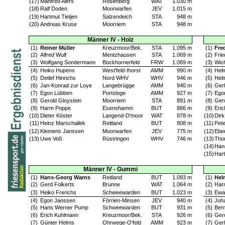
(17)
Manfred Alers
Rosenberg
WAT
1.030 m
(18)
Ralf Doden
Moorwarfen
JEV
1.015 m
(19)
Hartmut Tietjen
Salzendeich
STA
948 m
(20)
Andreas Kruse
Moorriem
STA
948 m
Männer IV - Holz
(1)
Reiner Müller
Kreuzmoor/Bek.
STA
1.095 m
(1)
Fre
(2)
Alfred Wulf
Mentzhausen
STA
1.069 m
(2)
Frie
(3)
Wolfgang Sondermann
Bockhornerfeld
FRW
1.069 m
(3)
Wich
(4)
Heiko Hupens
West'feld-Ihorst
AMM
990 m
(4)
Hel
(5)
Detlef Hinrichs
Nord WHV
WHV
946 m
(5)
Hel
(6)
Jan-Konrad zur Loye
Langebrügge
AMM
940 m
(6)
Ger
(7)
Egon Lübben
Portsloge
AMM
927 m
(7)
Ego
(8)
Gerold Gloystein
Moorriem
STA
891 m
(8)
Ger
(9)
Harm Poppe
Esenshamm
BUT
886 m
(9)
Eric
(10)
Dieter Köster
Langend-D'moor
WAT
878 m
(10)
Dir
(11)
Heinz Marschallek
Reitland
BUT
808 m
(11)
Pete
(12)
Klemens Janssen
Moorwarfen
JEV
775 m
(12)
Eber
(13)
Uwe Voß
Rüstringen
WHV
746 m
(13)
Tho
(14)
Han
(15)
Har
Männer IV - Gummi
(1)
Hans-Georg Warns
Reitland
BUT
1.093 m
(1)
Hel
(2)
Gerd Folkerts
Brunne
WAT
1.064 m
(2)
Har
(3)
Heiko Frerichs
Schweewarden
BUT
1.023 m
(3)
Ewa
(4)
Egon Janssen
Förrien-Minsen
JEV
940 m
(4)
Joh
(5)
Hans Werner Pump
Schweewarden
BUT
931 m
(5)
Ber
(6)
Erich Kuhlmann
Kreuzmoor/Bek.
STA
926 m
(6)
Ger
(7)
Günter Helms
Ohrwege-O'feld
AMM
923 m
(7)
Ger