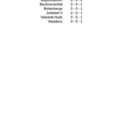
Augusthausen
0 - 0 - 2
Bockhornerfeld
0 - 0 - 1
Bohlenberge
0 - 0 - 1
Jeddeloh II
0 - 0 - 1
Vielstedt-Hude
0 - 0 - 1
Waddens
0 - 0 - 1