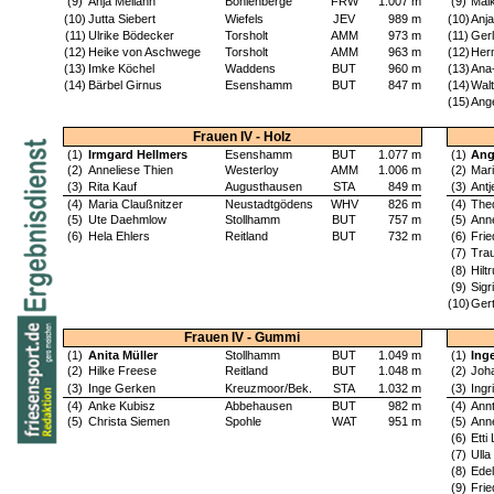
(9)
Anja Meilahn
Bohlenberge
FRW
1.007 m
(9)
Mai
(10)
Jutta Siebert
Wiefels
JEV
989 m
(10)
Anja
(11)
Ulrike Bödecker
Torsholt
AMM
973 m
(11)
Ger
(12)
Heike von Aschwege
Torsholt
AMM
963 m
(12)
Her
(13)
Imke Köchel
Waddens
BUT
960 m
(13)
Ana
(14)
Bärbel Girnus
Esenshamm
BUT
847 m
(14)
Walt
(15)
Ang
Frauen IV - Holz
(1)
Irmgard Hellmers
Esenshamm
BUT
1.077 m
(1)
Ang
(2)
Anneliese Thien
Westerloy
AMM
1.006 m
(2)
Mar
(3)
Rita Kauf
Augusthausen
STA
849 m
(3)
Antj
(4)
Maria Claußnitzer
Neustadtgödens
WHV
826 m
(4)
The
(5)
Ute Daehmlow
Stollhamm
BUT
757 m
(5)
Ann
(6)
Hela Ehlers
Reitland
BUT
732 m
(6)
Fri
(7)
Tra
(8)
Hilt
(9)
Sigr
(10)
Ger
Frauen IV - Gummi
(1)
Anita Müller
Stollhamm
BUT
1.049 m
(1)
Ing
(2)
Hilke Freese
Reitland
BUT
1.048 m
(2)
Joh
(3)
Inge Gerken
Kreuzmoor/Bek.
STA
1.032 m
(3)
Ingr
(4)
Anke Kubisz
Abbehausen
BUT
982 m
(4)
Ann
(5)
Christa Siemen
Spohle
WAT
951 m
(5)
Ann
(6)
Etti
(7)
Ulla
(8)
Ede
(9)
Fri