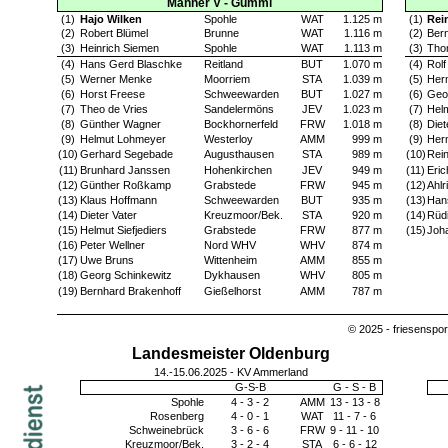
Männer V - Gummi
(1)
Hajo Wilken
Spohle
WAT
1.125 m
(1)
Rei
(2)
Robert Blümel
Brunne
WAT
1.116 m
(2)
Bern
(3)
Heinrich Siemen
Spohle
WAT
1.113 m
(3)
Tho
(4)
Hans Gerd Blaschke
Reitland
BUT
1.070 m
(4)
Rol
(5)
Werner Menke
Moorriem
STA
1.039 m
(5)
Her
(6)
Horst Freese
Schweewarden
BUT
1.027 m
(6)
Geo
(7)
Theo de Vries
Sandelermöns
JEV
1.023 m
(7)
Hel
(8)
Günther Wagner
Bockhornerfeld
FRW
1.018 m
(8)
Diet
(9)
Helmut Lohmeyer
Westerloy
AMM
999 m
(9)
Her
(10)
Gerhard Segebade
Augusthausen
STA
989 m
(10)
Rei
(11)
Brunhard Janssen
Hohenkirchen
JEV
949 m
(11)
Eric
(12)
Günther Roßkamp
Grabstede
FRW
945 m
(12)
Ahlr
(13)
Klaus Hoffmann
Schweewarden
BUT
935 m
(13)
Han
(14)
Dieter Vater
Kreuzmoor/Bek.
STA
920 m
(14)
Rüdi
(15)
Helmut Siefjediers
Grabstede
FRW
877 m
(15)
Joh
(16)
Peter Wellner
Nord WHV
WHV
874 m
(17)
Uwe Bruns
Wittenheim
AMM
855 m
(18)
Georg Schinkewitz
Dykhausen
WHV
805 m
(19)
Bernhard Brakenhoff
Gießelhorst
AMM
787 m
© 2025 - friesenspo
Landesmeister Oldenburg
14.-15.06.2025 - KV Ammerland
G-S-B
G - S - B
Spohle
4 - 3 - 2
AMM
13 - 13 - 8
Rosenberg
4 - 0 - 1
WAT
11 - 7 - 6
Schweinebrück
3 - 6 - 6
FRW
9 - 11 - 10
Kreuzmoor/Bek.
3 - 2 - 4
STA
6 - 6 - 12