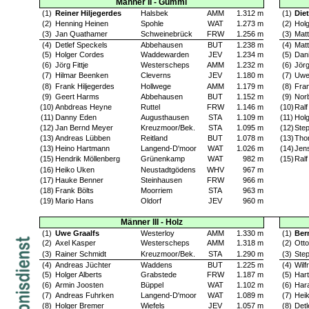
Männer II - Gummi
(1)
Reiner Hiljegerdes
Halsbek
AMM
1.312 m
(1)
Die
(2)
Henning Heinen
Spohle
WAT
1.273 m
(2)
Hol
(3)
Jan Quathamer
Schweinebrück
FRW
1.256 m
(3)
Mat
(4)
Detlef Speckels
Abbehausen
BUT
1.238 m
(4)
Matt
(5)
Holger Cordes
Waddewarden
JEV
1.234 m
(5)
Dan
(6)
Jörg Fittje
Westerscheps
AMM
1.232 m
(6)
Jör
(7)
Hilmar Beenken
Cleverns
JEV
1.180 m
(7)
Uwe
(8)
Frank Hiljegerdes
Hollwege
AMM
1.179 m
(8)
Fra
(9)
Geert Harms
Abbehausen
BUT
1.152 m
(9)
Norb
(10)
Anbdreas Heyne
Ruttel
FRW
1.146 m
(10)
Ralf
(11)
Danny Eden
Augusthausen
STA
1.109 m
(11)
Hol
(12)
Jan Bernd Meyer
Kreuzmoor/Bek.
STA
1.095 m
(12)
Ste
(13)
Andreas Lübben
Reitland
BUT
1.078 m
(13)
Tho
(13)
Heino Hartmann
Langend-D'moor
WAT
1.026 m
(14)
Jen
(15)
Hendrik Möllenberg
Grünenkamp
WAT
982 m
(15)
Ral
(16)
Heiko Uken
Neustadtgödens
WHV
967 m
(17)
Hauke Benner
Steinhausen
FRW
966 m
(18)
Frank Bölts
Moorriem
STA
963 m
(19)
Mario Hans
Oldorf
JEV
960 m
Männer III - Holz
(1)
Uwe Graalfs
Westerloy
AMM
1.330 m
(1)
Ber
(2)
Axel Kasper
Westerscheps
AMM
1.318 m
(2)
Otto
(3)
Rainer Schmidt
Kreuzmoor/Bek.
STA
1.290 m
(3)
Ste
(4)
Andreas Jüchter
Waddens
BUT
1.225 m
(4)
Wilf
(5)
Holger Alberts
Grabstede
FRW
1.187 m
(5)
Hart
(6)
Armin Joosten
Büppel
WAT
1.102 m
(6)
Hara
(7)
Andreas Fuhrken
Langend-D'moor
WAT
1.089 m
(7)
Hei
(8)
Holger Bremer
Wiefels
JEV
1.057 m
(8)
Detl