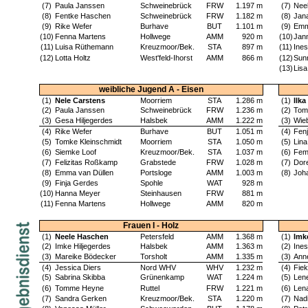
(7)
Paula Janssen
Schweinebrück
FRW
1.197 m
(7)
Nee
(8)
Fentke Haschen
Schweinebrück
FRW
1.182 m
(8)
Jan
(9)
Rike Wefer
Burhave
BUT
1.101 m
(9)
Emm
(10)
Fenna Martens
Hollwege
AMM
920 m
(10)
Jan
(11)
Luisa Rüthemann
Kreuzmoor/Bek.
STA
897 m
(11)
Ines
(12)
Lotta Holtz
West'feld-Ihorst
AMM
866 m
(12)
Sun
(13)
Lis
weibliche Jugend A - Eisen
(1)
Nele Carstens
Moorriem
STA
1.286 m
(1)
Ilk
(2)
Paula Janssen
Schweinebrück
FRW
1.236 m
(2)
Tom
(3)
Gesa Hiljegerdes
Halsbek
AMM
1.222 m
(3)
Wie
(4)
Rike Wefer
Burhave
BUT
1.051 m
(4)
Fenj
(5)
Tomke Kleinschmidt
Moorriem
STA
1.050 m
(5)
Lina
(6)
Siemke Loof
Kreuzmoor/Bek.
STA
1.037 m
(6)
Fem
(7)
Felizitas Roßkamp
Grabstede
FRW
1.028 m
(7)
Dore
(8)
Emma van Düllen
Portsloge
AMM
1.003 m
(8)
Joh
(9)
Finja Gerdes
Spohle
WAT
928 m
(10)
Hanna Meyer
Steinhausen
FRW
881 m
(11)
Fenna Martens
Hollwege
AMM
820 m
Frauen I - Holz
(1)
Neele Haschen
Petersfeld
AMM
1.368 m
(1)
Imk
(2)
Imke Hiljegerdes
Halsbek
AMM
1.363 m
(2)
Ines
(3)
Mareike Bödecker
Torsholt
AMM
1.335 m
(3)
Ann
(4)
Jessica Diers
Nord WHV
WHV
1.232 m
(4)
Fiek
(5)
Sabrina Skibba
Grünenkamp
WAT
1.224 m
(5)
Lene
(6)
Tomme Heyne
Ruttel
FRW
1.221 m
(6)
Len
(7)
Sandra Gerken
Kreuzmoor/Bek.
STA
1.220 m
(7)
Nad