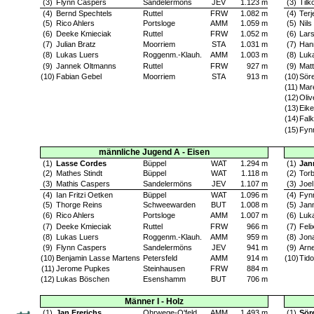
(3)
Flynn Caspers
Sandelermöns
JEV
1.123 m
(3)
Tilk
(4)
Bernd Spechtels
Ruttel
FRW
1.082 m
(4)
Terj
(5)
Rico Ahlers
Portsloge
AMM
1.059 m
(5)
Nils
(6)
Deeke Kmieciak
Ruttel
FRW
1.052 m
(6)
Lar
(7)
Julian Bratz
Moorriem
STA
1.031 m
(7)
Han
(8)
Lukas Luers
Roggenm.-Klauh.
AMM
1.003 m
(8)
Luk
(9)
Jannek Oltmanns
Ruttel
FRW
927 m
(9)
Mat
(10)
Fabian Gebel
Moorriem
STA
913 m
(10)
Söre
(11)
Mar
(12)
Oliv
(13)
Eik
(14)
Fal
(15)
Fyn
männliche Jugend A - Eisen
(1)
Lasse Cordes
Büppel
WAT
1.294 m
(1)
Jan
(2)
Mathes Stindt
Büppel
WAT
1.118 m
(2)
Tor
(3)
Mathis Caspers
Sandelermöns
JEV
1.107 m
(3)
Joe
(4)
Ian Fritzi Oetken
Büppel
WAT
1.096 m
(4)
Fyn
(5)
Thorge Reins
Schweewarden
BUT
1.008 m
(5)
Jan
(6)
Rico Ahlers
Portsloge
AMM
1.007 m
(6)
Luk
(7)
Deeke Kmieciak
Ruttel
FRW
966 m
(7)
Feli
(8)
Lukas Luers
Roggenm.-Klauh.
AMM
959 m
(8)
Jon
(9)
Flynn Caspers
Sandelermöns
JEV
941 m
(9)
Arn
(10)
Benjamin Lasse Martens
Petersfeld
AMM
914 m
(10)
Tido
(11)
Jerome Pupkes
Steinhausen
FRW
884 m
(12)
Lukas Böschen
Esenshamm
BUT
706 m
Männer I - Holz
(1)
Jan Frerichs
Ohrwege-O'feld
AMM
1.493 m
(1)
Sör