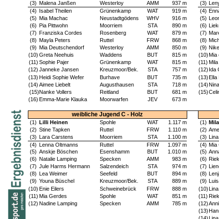
(3)
Malena Janßen
Westerloy
AMM
937 m
(3)
Len
(4)
Isabel Theilen
Grünenkamp
WAT
919 m
(4)
Enn
(5)
Mia Machac
Neustadtgödens
WHV
916 m
(5)
Leo
(6)
Pia Pittwohn
Moorriem
STA
890 m
(6)
Liek
(7)
Franziska Cordes
Rosenberg
WAT
879 m
(7)
Mar
(8)
Mayla Peters
Ruttel
FRW
868 m
(8)
Mich
(9)
Mia Deutschendorf
Westerloy
AMM
850 m
(9)
Nik
(10)
Greta Neehuis
Waddens
BUT
815 m
(10)
Mia
(11)
Sophie Pajer
Grünenkamp
WAT
815 m
(11)
Mila
(12)
Janneke Jansen
Kreuzmoor/Bek.
STA
757 m
(12)
Ida
(13)
Heidi Sophie Wefer
Burhave
BUT
735 m
(13)
Ella
(14)
Aimee Liebelt
Augusthausen
STA
718 m
(14)
Nin
(15)
Nanke Vollers
Reitland
BUT
681 m
(15)
Cel
(16)
Emma-Marie Klauka
Moorwarfen
JEV
673 m
weibliche Jugend C - Holz
(1)
Lilli Heinen
Spohle
WAT
1.117 m
(1)
Mil
(2)
Stine Tapken
Ruttel
FRW
1.110 m
(2)
Ame
(3)
Lara Carstens
Moorriem
STA
1.100 m
(3)
Lina
(4)
Lenna Oltmanns
Ruttel
FRW
1.097 m
(4)
Mia
(5)
Anskje Böschen
Esenshamm
BUT
1.010 m
(5)
Ann
(6)
Natalie Lamping
Specken
AMM
983 m
(6)
Rie
(7)
Jule Harms Hermann
Salzendeich
STA
974 m
(7)
Lie
(8)
Lea Weimer
Seefeld
BUT
894 m
(8)
Lenj
(9)
Youna Büschel
Kreuzmoor/Bek.
STA
889 m
(9)
Lui
(10)
Enie Eilers
Schweinebrück
FRW
888 m
(10)
Lin
(11)
Mia Gerdes
Spohle
WAT
851 m
(11)
Rie
(12)
Nadine Lamping
Specken
AMM
785 m
(12)
Ann
(13)
Han
(14)
Lina