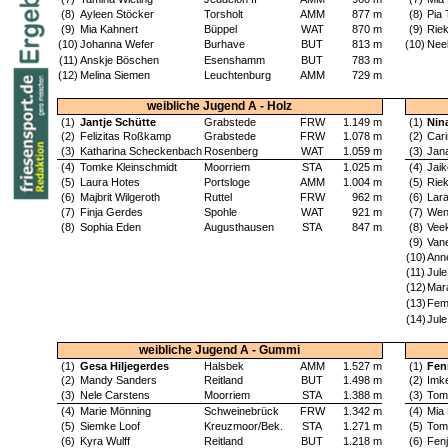
(8)
Ayleen Stöcker
Torsholt
AMM
877 m
(8)
Pia 
(9)
Mia Kahnert
Büppel
WAT
870 m
(9)
Riek
(10)
Johanna Wefer
Burhave
BUT
813 m
(10)
Nee
(11)
Anskje Böschen
Esenshamm
BUT
783 m
(12)
Melina Siemen
Leuchtenburg
AMM
729 m
weibliche Jugend A - Holz
(1)
Jantje Schütte
Grabstede
FRW
1.149 m
(1)
Nina
(2)
Felizitas Roßkamp
Grabstede
FRW
1.078 m
(2)
Car
(3)
Katharina Scheckenbach
Rosenberg
WAT
1.059 m
(3)
Jan
(4)
Tomke Kleinschmidt
Moorriem
STA
1.025 m
(4)
Jai
(5)
Laura Hotes
Portsloge
AMM
1.004 m
(5)
Rie
(6)
Majbrit Wilgeroth
Ruttel
FRW
962 m
(6)
Lar
(7)
Finja Gerdes
Spohle
WAT
921 m
(7)
Wen
(8)
Sophia Eden
Augusthausen
STA
847 m
(8)
Vee
(9)
Van
(10)
Ann
(11)
Jule
(12)
Mar
(13)
Fem
(14)
Jul
weibliche Jugend A - Gummi
(1)
Gesa Hiljegerdes
Halsbek
AMM
1.527 m
(1)
Fen
(2)
Mandy Sanders
Reitland
BUT
1.498 m
(2)
Imk
(3)
Nele Carstens
Moorriem
STA
1.388 m
(3)
Tom
(4)
Marie Mönning
Schweinebrück
FRW
1.342 m
(4)
Mia 
(5)
Siemke Loof
Kreuzmoor/Bek.
STA
1.271 m
(5)
Tom
(6)
Kyra Wulff
Reitland
BUT
1.218 m
(6)
Fenj