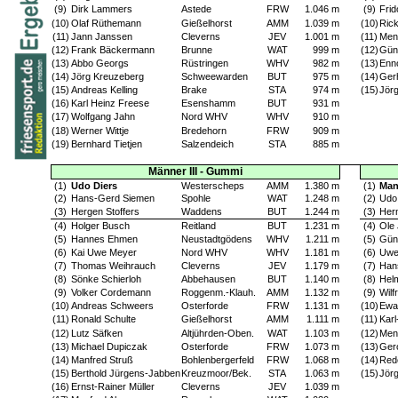
(9)
Dirk Lammers
Astede
FRW
1.046 m
(9)
Frid
(10)
Olaf Rüthemann
Gießelhorst
AMM
1.039 m
(10)
Rick
(11)
Jann Janssen
Cleverns
JEV
1.001 m
(11)
Men
(12)
Frank Bäckermann
Brunne
WAT
999 m
(12)
Gün
(13)
Abbo Georgs
Rüstringen
WHV
982 m
(13)
Enn
(14)
Jörg Kreuzeberg
Schweewarden
BUT
975 m
(14)
Ger
(15)
Andreas Kelling
Brake
STA
974 m
(15)
Jör
(16)
Karl Heinz Freese
Esenshamm
BUT
931 m
(17)
Wolfgang Jahn
Nord WHV
WHV
910 m
(18)
Werner Wittje
Bredehorn
FRW
909 m
(19)
Bernhard Tietjen
Salzendeich
STA
885 m
Männer III - Gummi
(1)
Udo Diers
Westerscheps
AMM
1.380 m
(1)
Man
(2)
Hans-Gerd Siemen
Spohle
WAT
1.248 m
(2)
Udo
(3)
Hergen Stoffers
Waddens
BUT
1.244 m
(3)
Her
(4)
Holger Busch
Reitland
BUT
1.231 m
(4)
Ole
(5)
Hannes Ehmen
Neustadtgödens
WHV
1.211 m
(5)
Gün
(6)
Kai Uwe Meyer
Nord WHV
WHV
1.181 m
(6)
Uwe
(7)
Thomas Weihrauch
Cleverns
JEV
1.179 m
(7)
Han
(8)
Sönke Schierloh
Abbehausen
BUT
1.140 m
(8)
Hel
(9)
Volker Cordemann
Roggenm.-Klauh.
AMM
1.132 m
(9)
Wilf
(10)
Andreas Schweers
Osterforde
FRW
1.131 m
(10)
Ewa
(11)
Ronald Schulte
Gießelhorst
AMM
1.111 m
(11)
Karl
(12)
Lutz Säfken
Altjührden-Oben.
WAT
1.103 m
(12)
Menn
(13)
Michael Dupiczak
Osterforde
FRW
1.073 m
(13)
Gero
(14)
Manfred Struß
Bohlenbergerfeld
FRW
1.068 m
(14)
Redo
(15)
Berthold Jürgens-Jabben
Kreuzmoor/Bek.
STA
1.063 m
(15)
Jör
(16)
Ernst-Rainer Müller
Cleverns
JEV
1.039 m