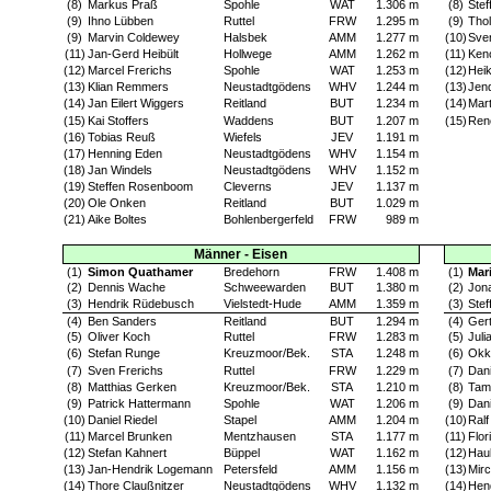
(8)
Markus Praß
Spohle
WAT
1.306 m
(8)
Stef
(9)
Ihno Lübben
Ruttel
FRW
1.295 m
(9)
Thol
(9)
Marvin Coldewey
Halsbek
AMM
1.277 m
(10)
Sve
(11)
Jan-Gerd Heibült
Hollwege
AMM
1.262 m
(11)
Ken
(12)
Marcel Frerichs
Spohle
WAT
1.253 m
(12)
Hei
(13)
Klian Remmers
Neustadtgödens
WHV
1.244 m
(13)
Jend
(14)
Jan Eilert Wiggers
Reitland
BUT
1.234 m
(14)
Mart
(15)
Kai Stoffers
Waddens
BUT
1.207 m
(15)
Ren
(16)
Tobias Reuß
Wiefels
JEV
1.191 m
(17)
Henning Eden
Neustadtgödens
WHV
1.154 m
(18)
Jan Windels
Neustadtgödens
WHV
1.152 m
(19)
Steffen Rosenboom
Cleverns
JEV
1.137 m
(20)
Ole Onken
Reitland
BUT
1.029 m
(21)
Aike Boltes
Bohlenbergerfeld
FRW
989 m
Männer - Eisen
(1)
Simon Quathamer
Bredehorn
FRW
1.408 m
(1)
Mar
(2)
Dennis Wache
Schweewarden
BUT
1.380 m
(2)
Jon
(3)
Hendrik Rüdebusch
Vielstedt-Hude
AMM
1.359 m
(3)
Stef
(4)
Ben Sanders
Reitland
BUT
1.294 m
(4)
Ger
(5)
Oliver Koch
Ruttel
FRW
1.283 m
(5)
Juli
(6)
Stefan Runge
Kreuzmoor/Bek.
STA
1.248 m
(6)
Okk
(7)
Sven Frerichs
Ruttel
FRW
1.229 m
(7)
Dani
(8)
Matthias Gerken
Kreuzmoor/Bek.
STA
1.210 m
(8)
Tam
(9)
Patrick Hattermann
Spohle
WAT
1.206 m
(9)
Dani
(10)
Daniel Riedel
Stapel
AMM
1.204 m
(10)
Ralf
(11)
Marcel Brunken
Mentzhausen
STA
1.177 m
(11)
Flor
(12)
Stefan Kahnert
Büppel
WAT
1.162 m
(12)
Hau
(13)
Jan-Hendrik Logemann
Petersfeld
AMM
1.156 m
(13)
Mir
(14)
Thore Claußnitzer
Neustadtgödens
WHV
1.132 m
(14)
Hen