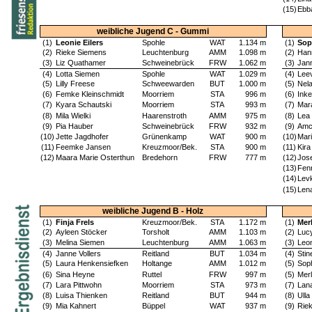
(15)
Ebb
weibliche Jugend C - Gummi
(1)
Leonie Eilers
Spohle
WAT
1.134 m
(1)
Sop
(2)
Rieke Siemens
Leuchtenburg
AMM
1.098 m
(2)
Han
(3)
Liz Quathamer
Schweinebrück
FRW
1.062 m
(3)
Jan
(4)
Lotta Siemen
Spohle
WAT
1.029 m
(4)
Lee
(5)
Lilly Freese
Schweewarden
BUT
1.000 m
(5)
Nel
(6)
Femke Kleinschmidt
Moorriem
STA
996 m
(6)
Inke
(7)
Kyara Schautski
Moorriem
STA
993 m
(7)
Mar
(8)
Mila Wielki
Haarenstroth
AMM
975 m
(8)
Lea
(9)
Pia Hauber
Schweinebrück
FRW
932 m
(9)
Amc
(10)
Jette Jagdhofer
Grünenkamp
WAT
900 m
(10)
Mar
(11)
Feemke Jansen
Kreuzmoor/Bek.
STA
900 m
(11)
Kir
(12)
Maara Marie Osterthun
Bredehorn
FRW
777 m
(12)
Jose
(13)
Fen
(14)
Lev
(15)
Len
weibliche Jugend B - Holz
(1)
Finja Frels
Kreuzmoor/Bek.
STA
1.172 m
(1)
Mer
(2)
Ayleen Stöcker
Torsholt
AMM
1.103 m
(2)
Luc
(3)
Melina Siemen
Leuchtenburg
AMM
1.063 m
(3)
Leon
(4)
Janne Vollers
Reitland
BUT
1.034 m
(4)
Stin
(5)
Laura Henkensiefken
Holtange
AMM
1.012 m
(5)
Sop
(6)
Sina Heyne
Ruttel
FRW
997 m
(5)
Mer
(7)
Lara Pittwohn
Moorriem
STA
973 m
(7)
Lan
(8)
Luisa Thienken
Reitland
BUT
944 m
(8)
Ulla
(9)
Mia Kahnert
Büppel
WAT
937 m
(9)
Rie