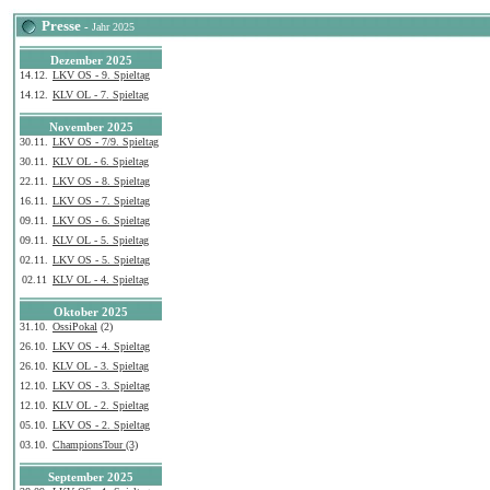
Presse
-
Jahr 2025
Dezember 2025
14.12.
LKV OS - 9. Spieltag
14.12.
KLV OL - 7. Spieltag
November 2025
30.11.
LKV OS - 7/9. Spieltag
30.11.
KLV OL - 6. Spieltag
22.11.
LKV OS - 8. Spieltag
16.11.
LKV OS - 7. Spieltag
09.11.
LKV OS - 6. Spieltag
09.11.
KLV OL - 5. Spieltag
02.11.
LKV OS - 5. Spieltag
02.11
KLV OL - 4. Spieltag
Oktober 2025
31.10.
OssiPokal
(2)
26.10.
LKV OS - 4. Spieltag
26.10.
KLV OL - 3. Spieltag
12.10.
LKV OS - 3. Spieltag
12.10.
KLV OL - 2. Spieltag
05.10.
LKV OS - 2. Spieltag
03.10.
ChampionsTour (3)
September 2025