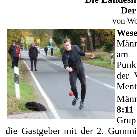
Der
von Wo
Wese
Männ
am S
Punk
der 
Ment
Männ
8:11
Grup
die Gastgeber mit der 2. Gummi