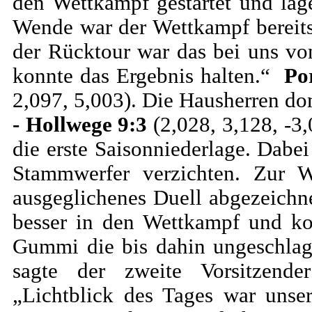
den Wettkampf gestartet und lag
Wende war der Wettkampf bereits
der Rücktour war das bei uns v
konnte das Ergebnis halten.“
Por
2,097, 5,003). Die Hausherren do
- Hollwege 9:3
(2,028, 3,128, -3,
die erste Saisonniederlage. Dabe
Stammwerfer verzichten. Zur 
ausgeglichenes Duell abgezeichn
besser in den Wettkampf und ko
Gummi die bis dahin ungeschlag
sagte der zweite Vorsitzende
„Lichtblick des Tages war unse