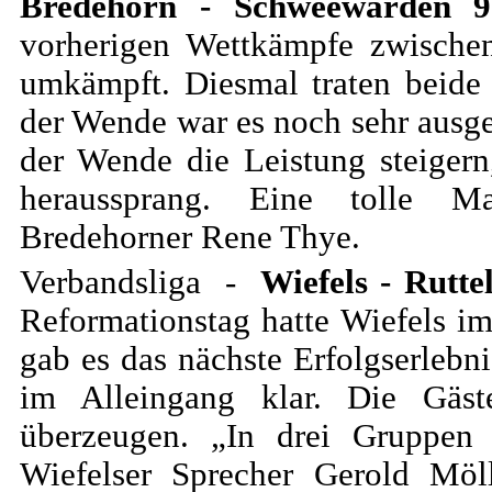
Bredehorn - Schweewarden 9
vorherigen Wettkämpfe zwische
umkämpft. Diesmal traten beide
der Wende war es noch sehr ausg
der Wende die Leistung steigern
heraussprang. Eine tolle Man
Bredehorner Rene Thye.
Verbandsliga -
Wiefels - Rutte
Reformationstag hatte Wiefels i
gab es das nächste Erfolgserlebn
im Alleingang klar. Die Gäs
überzeugen. „In drei Gruppen 
Wiefelser Sprecher Gerold Mö