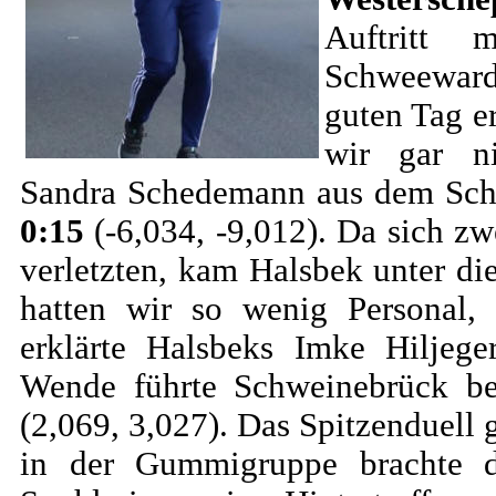
Auftritt
Schweeward
guten Tag e
wir gar n
Sandra Schedemann aus dem Sc
0:15
(-6,034, -9,012). Da sich z
verletzten, kam Halsbek unter di
hatten wir so wenig Personal, 
erklärte Halsbeks Imke Hiljege
Wende führte Schweinebrück b
(2,069, 3,027). Das Spitzenduell 
in der Gummigruppe brachte da