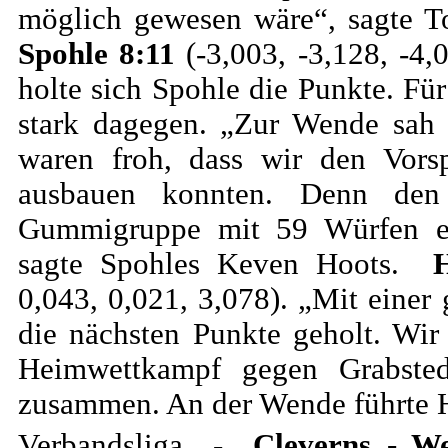
möglich gewesen wäre“, sagte 
Spohle 8:11
(-3,003, -3,128, -4,
holte sich Spohle die Punkte. Fü
stark dagegen. „Zur Wende sah a
waren froh, dass wir den Vors
ausbauen konnten. Denn den 
Gummigruppe mit 59 Würfen ein
sagte Spohles Keven Hoots.
0,043, 0,021, 3,078). „Mit einer
die nächsten Punkte geholt. Wir
Heimwettkampf gegen Grabstede
zusammen. An der Wende führte Ha
Verbandsliga -
Cleverns - We