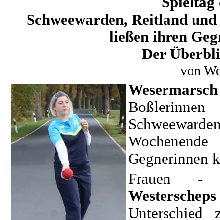
Spieltag
Schweewarden, Reitland und 
ließen ihren Geg
Der Überbli
von Wo
Wesermarsch
Boßlerinn
Schweeward
Wochenende H
Gegnerinnen k
Frauen -
Westerscheps
Unterschied 