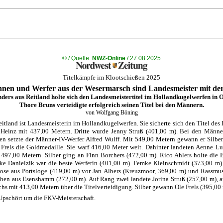
©
/ Quelle:
NWZ-Online
/ 27.08.2025
Titelkämpfe im Klootschießen 2025
nnen und Werfer aus der Wesermarsch sind Landesmeister mit de
ers aus Reitland holte sich den Landesmeistertitel im Hollandkugelwerfen in O
Thore Bruns verteidigte erfolgreich seinen Titel bei den Männern.
von Wolfgang Böning
itland ist Landesmeisterin im Hollandkugelwerfen. Sie sicherte sich den Titel d
 Heinz mit 437,00 Metern. Dritte wurde Jenny Struß (401,00 m). Bei den Männe
en setzte der Männer-IV-Werfer Alfred Wulff. Mit 549,00 Metern gewann er Silber
Frels die Goldmedaille. Sie warf 416,00 Meter weit. Dahinter landeten Aenne L
497,00 Metern. Silber ging an Finn Borchers (472,00 m). Rico Ahlers holte die 
ke Danielzik war die beste Werferin (401,00 m). Femke Kleinschmidt (373,00 m) 
ose aus Portsloge (419,00 m) vor Jan Albers (Kreuzmoor, 369,00 m) und Rassmu
hen aus Esenshamm (272,00 m). Auf Rang zwei landete Jorina Struß (257,00 m), a
hs mit 413,00 Metern über die Titelverteidigung. Silber gewann Ole Frels (395,00
 Upschört um die FKV-Meisterschaft.