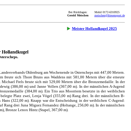
Bei Rückfragen:
Mobil 0172-6310925
Gerold Meischen
meischen@friesensport.de
Meister Hollandkugel 2025
r Hollandkugel
sterscheps.
es Landesverbands Oldenburg am Wochenende in Osterscheps mit 447,00 Metern.
rn freute sich Thore Bruns aus Waddens mit 581,00 Metern über die erneute
. Michael Frels freute sich mit 529,00 Metern über die Bronzemedaille. In der
udewig (386,00 m) und Janne Vollers (367,00 m). In der männlichen A-Jugend
Bronzemedaille (384,00 m). Ein Trio aus Moorriem besetzte in der weiblichen
belegte Platz zwei, Lenja Vögel (355,00 m) Rang drei. In der männlichen B-
s Hans (322,00 m). Knapp war die Entscheidung in der weiblichen C-Jugend:
uf Rang drei Juna Miguez Fernandez (Holtange, 256,00 m). In der männlichen
 m), Bronze Lenox Hintz (Stapel, 367,00 m).