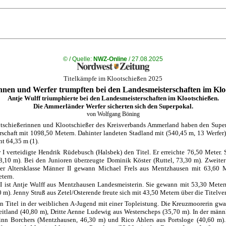
©
/ Quelle:
NWZ-Online
/ 27.08.2025
Titelkämpfe im Klootschießen 2025
nnen und Werfer trumpften bei den Landesmeisterschaften im Klo
Antje Wulff triumphierte bei den Landesmeisterschaften im Klootschießen.
Die Ammerländer Werfer sicherten sich den Superpokal.
von Wolfgang Böning
tschießerinnen und Klootschießer des Kreisverbands Ammerland haben den Super
schaft mit 1098,50 Metern. Dahinter landeten Stadland mit (540,45 m, 13 Werfer)
t 64,35 m (1).
r I verteidigte Hendrik Rüdebusch (Halsbek) den Titel. Er erreichte 76,50 Meter
,10 m). Bei den Junioren überzeugte Dominik Köster (Ruttel, 73,30 m). Zweiter 
er Altersklasse Männer II gewann Michael Frels aus Mentzhausen mit 63,60 Me
tern.
n I ist Antje Wulff aus Mentzhausen Landesmeisterin. Sie gewann mit 53,30 Met
m). Jenny Struß aus Zetel/Osterende freute sich mit 43,50 Metern über die Titelve
 den Titel in der weiblichen A-Jugend mit einer Topleistung. Die Kreuzmoorerin g
eitland (40,80 m), Dritte Aenne Ludewig aus Westerscheps (35,70 m). In der männ
Finn Borchers (Mentzhausen, 46,30 m) und Rico Ahlers aus Portsloge (40,60 m