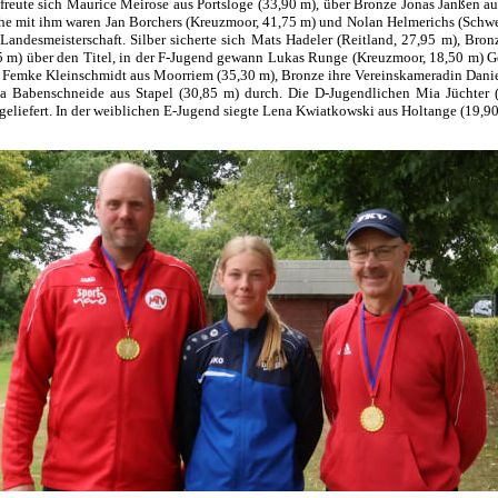
freute sich Maurice Meirose aus Portsloge (33,90 m), über Bronze Jonas Janßen aus
e mit ihm waren Jan Borchers (Kreuzmoor, 41,75 m) und Nolan Helmerichs (Schwe
andesmeisterschaft. Silber sicherte sich Mats Hadeler (Reitland, 27,95 m), Bron
75 m) über den Titel, in der F-Jugend gewann Lukas Runge (Kreuzmoor, 18,50 m) G
 Femke Kleinschmidt aus Moorriem (35,30 m), Bronze ihre Vereinskameradin Danielz
a Babenschneide aus Stapel (30,85 m) durch. Die D-Jugendlichen Mia Jüchter
geliefert. In der weiblichen E-Jugend siegte Lena Kwiatkowski aus Holtange (19,90