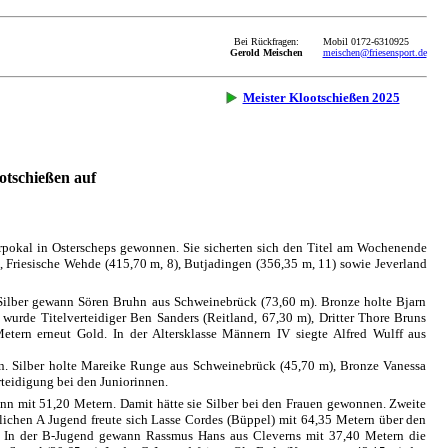
Bei Rückfragen:
Mobil 0172-6310925
Gerold Meischen
meischen@friesensport.de
Meister Klootschießen 2025
otschießen auf
pokal in Osterscheps gewonnen. Sie sicherten sich den Titel am Wochenende
, Friesische Wehde (415,70 m, 8), Butjadingen (356,35 m, 11) sowie Jeverland
. Silber gewann Sören Bruhn aus Schweinebrück (73,60 m). Bronze holte Bjarn
wurde Titelverteidiger Ben Sanders (Reitland, 67,30 m), Dritter Thore Bruns
tern erneut Gold. In der Altersklasse Männern IV siegte Alfred Wulff aus
ern. Silber holte Mareike Runge aus Schweinebrück (45,70 m), Bronze Vanessa
rteidigung bei den Juniorinnen.
wann mit 51,20 Metern. Damit hätte sie Silber bei den Frauen gewonnen. Zweite
lichen A Jugend freute sich Lasse Cordes (Büppel) mit 64,35 Metern über den
). In der B-Jugend gewann Rassmus Hans aus Cleverns mit 37,40 Metern die