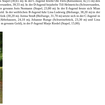
 Stapel (30,65 m). In der C-Jugend feierte Ole Frels (Kreuzmoor, 42,15 m) den
ewarden, 39,55 m). In der D-Jugend bejubelte Till Helmerichs (Schweewarden,
ze gewann Joris Normann (Stapel, 23,80 m). In der E-Jugend freute sich Mian
old. In der weiblichen B-Jugend fuhr Lina Ludewig (Holtange, 38,20 m) in der
ik (30,20 m). Jorina Struß (Hollwege, 31,70 m) setzte sich in der C-Jugend in
 (Abbehausen, 24,10 m), Johanne Runge (Schweinebrück, 23,30 m) und Lina
 m gewann Gold), in der F-Jugend Marje Riedel (Stapel, 15,00).