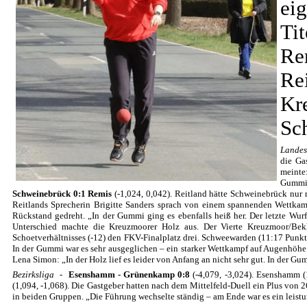
ei
Ti
Re
R
K
Sc
Lande
die Ga
meinte
Gummi 
Schweinebrück 0:1 Remis
(-1,024, 0,042). Reitland hätte Schweinebrück nur 
Reitlands Sprecherin Brigitte Sanders sprach von einem spannenden Wettkamp
Rückstand gedreht. „In der Gummi ging es ebenfalls heiß her. Der letzte Wu
Unterschied machte die Kreuzmoorer Holz aus. Der Vierte Kreuzmoor/Bekh
Schoetverhältnisses (-12) den FKV-Finalplatz drei. Schweewarden (11:17 Punkte
In der Gummi war es sehr ausgeglichen – ein starker Wettkampf auf Augenhöhe.
Lena Simon: „In der Holz lief es leider von Anfang an nicht sehr gut. In der Gu
Bezirksliga
-
Esenshamm - Grünenkamp 0:8
(-4,079, -3,024). Esenshamm (1
(1,094, -1,068). Die Gastgeber hatten nach dem Mittelfeld-Duell ein Plus von
in beiden Gruppen. „Die Führung wechselte ständig – am Ende war es ein leistu