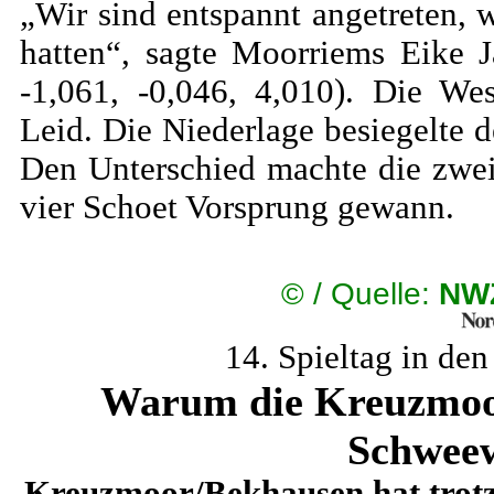
„Wir sind entspannt angetreten, w
hatten“, sagte Moorriems Eike
-1,061, -0,046, 4,010). Die We
Leid. Die Niederlage besiegelte d
Den Unterschied machte die zwe
vier Schoet Vorsprung gewann.
©
/ Quelle:
NWZ
14. Spieltag in de
Warum die Kreuzmoor
Schweew
Kreuzmoor/Bekhausen hat trotz