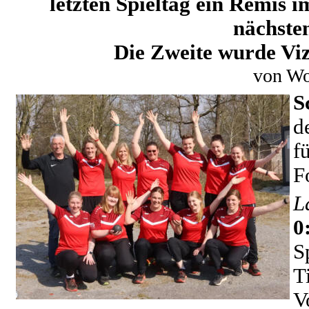
letzten Spieltag ein Remis 
nächste
Die Zweite wurde Viz
von Wo
S
d
f
F
L
S
T
V