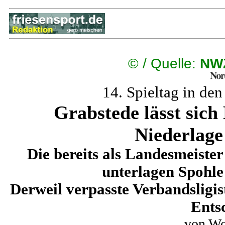
©
/ Quelle:
NWZ
14. Spieltag in de
Grabstede lässt sich
Niederlage
Die bereits als Landesmeiste
unterlagen Spohle 
Derweil verpasste Verbandsligist
Ents
von Wo