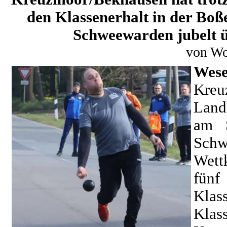
den Klassenerhalt in der Boße
Schweewarden jubelt ü
von Wo
Wes
Kre
Land
am S
Schw
Wett
fünf
Klas
Klas