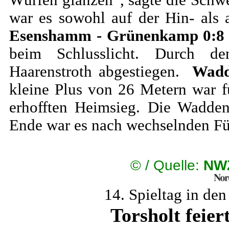
Würfen glänzen“, sagte die Schw
war es sowohl auf der Hin- als
Esenshamm - Grünenkamp 0:8
beim Schlusslicht. Durch de
Haarenstroth abgestiegen.
Wadd
kleine Plus von 26 Metern war f
erhofften Heimsieg. Die Wadde
Ende war es nach wechselnden Fü
©
/ Quelle:
NWZ
14. Spieltag in de
Torsholt feier