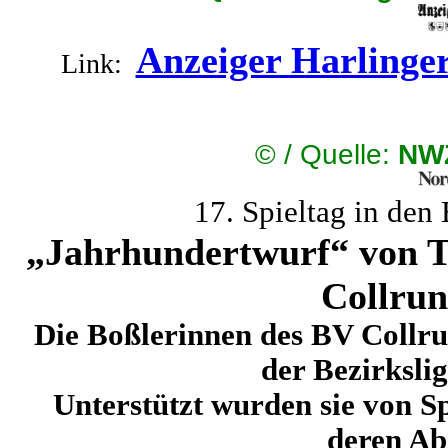
Anzeiger Harlinge
Link:
©
/ Quelle:
NWZ
17. Spieltag in den
„Jahrhundertwurf“ von Ta
Collrun
Die Boßlerinnen des BV Collrun
der Bezirksli
Unterstützt wurden sie von S
deren Abs