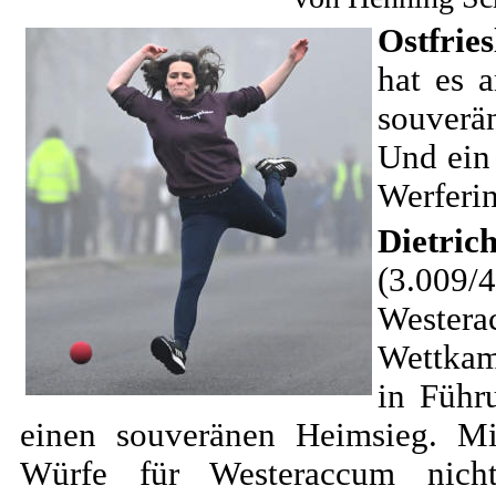
Ostfrie
hat es 
souverä
Und ein 
Werferi
Dietr
(3.009/
Wester
Wettkam
in Führ
einen souveränen Heimsieg. Mi
Würfe für Westeraccum nich