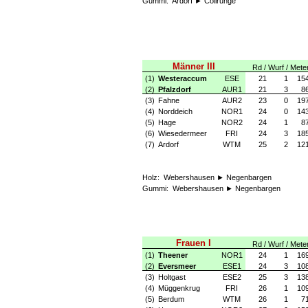
Gummi:
Ardorf ► Collrunge
Männer III
Rd / Wurf / Mete
(1)
Westeraccum
ESE
21
1
15
(2)
Pfalzdorf
AUR1
21
3
8
(3)
Fahne
AUR2
23
0
19
(4)
Norddeich
NOR1
24
0
14
(5)
Hage
NOR2
24
1
8
(6)
Wiesedermeer
FRI
24
3
18
(7)
Ardorf
WTM
25
2
12
Holz:
Webershausen ► Negenbargen
Gummi:
Webershausen ► Negenbargen
Frauen I
Rd / Wurf / Mete
(1)
Theener
NOR1
24
1
16
(2)
Eversmeer
ESE1
24
3
10
(3)
Holtgast
ESE2
25
3
13
(4)
Müggenkrug
FRI
26
1
10
(5)
Berdum
WTM
26
1
7