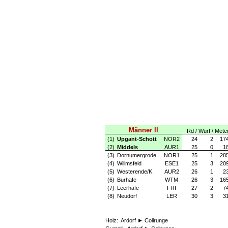
Männer II
Rd / Wurf / Mete
(1)
Upgant-Schott
NOR2
24
2
17
(2)
Middels
AUR1
25
0
1
(3)
Dornumergrode
NOR1
25
1
28
(4)
Willmsfeld
ESE1
25
3
20
(5)
Westerende/K.
AUR2
26
1
2
(6)
Burhafe
WTM
26
3
16
(7)
Leerhafe
FRI
27
2
7
(8)
Neudorf
LER
30
3
3
Holz:
Ardorf ► Collrunge