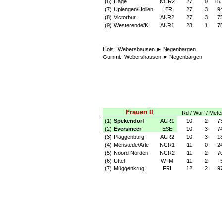
(6)
Hage
NOR2
27
0
15
(7)
Uplengen/Hollen
LER
27
3
9
(8)
Victorbur
AUR2
27
3
7
(9)
Westerende/K.
AUR1
28
1
7
Holz:
Webershausen ► Negenbargen
Gummi:
Webershausen ► Negenbargen
Frauen II
Rd / Wurf / Mete
(1)
Spekendorf
AUR1
10
2
7
(2)
Eversmeer
ESE
10
3
7
(3)
Plaggenburg
AUR2
10
3
1
(4)
Menstede/Arle
NOR1
11
0
2
(5)
Noord Norden
NOR2
11
2
7
(6)
Uttel
WTM
11
2
(7)
Müggenkrug
FRI
12
2
9