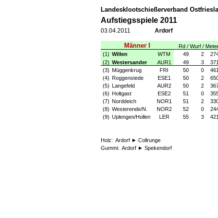
Landesklootschießerverband Ostfriesla
Aufstiegsspiele 2011
03.04.2011
Ardorf
Männer I
Rd / Wurf / Mete
(1)
Willen
WTM
49
2
27
(2)
Westersander
AUR1
49
3
37
(3)
Müggenkrug
FRI
50
0
46
(4)
Roggenstede
ESE1
50
2
65
(5)
Langefeld
AUR2
50
2
36
(6)
Holtgast
ESE2
51
0
35
(7)
Norddeich
NOR1
51
2
33
(8)
Westerende/N.
NOR2
52
0
24
(9)
Uplengen/Hollen
LER
55
3
42
Holz:
Ardorf ► Collrunge
Gummi:
Ardorf ► Spekendorf